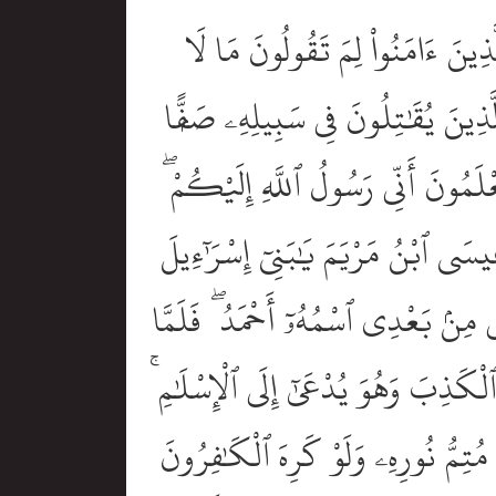
لَّذِينَ ءَامَنُواْ لِمَ تَقُولُونَ مَا لَا
ٱلَّذِينَ يُقَٰتِلُونَ فِى سَبِيلِهِۦ صَفًّۭا
ْلَمُونَ أَنِّى رَسُولُ ٱللَّهِ إِلَيْكُمْ ۖ
يسَى ٱبْنُ مَرْيَمَ يَٰبَنِىٓ إِسْرَٰٓءِيلَ
ْتِى مِنۢ بَعْدِى ٱسْمُهُۥٓ أَحْمَدُ ۖ فَلَمَّا
لْكَذِبَ وَهُوَ يُدْعَىٰٓ إِلَى ٱلْإِسْلَٰمِ ۚ
هُ مُتِمُّ نُورِهِۦ وَلَوْ كَرِهَ ٱلْكَٰفِرُونَ