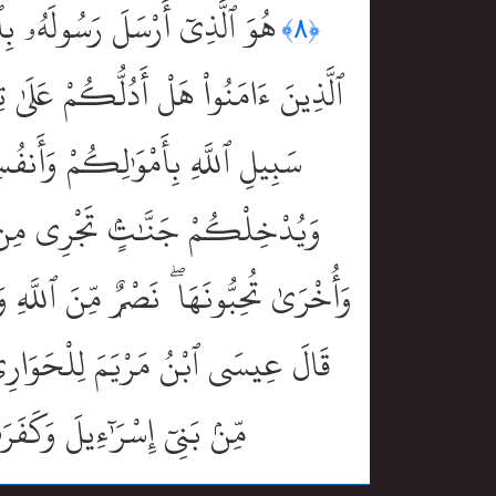
هُوَ ٱلَّذِىٓ أَرْسَلَ رَسُولَهُۥ بِٱ
﴿٨﴾
ٱلَّذِينَ ءَامَنُواْ هَلْ أَدُلُّكُمْ عَلَى
سَبِيلِ ٱللَّهِ بِأَمْوَٰلِكُمْ وَأَن
وَيُدْخِلْكُمْ جَنَّٰتٍۢ تَجْرِى مِن تَح
وَأُخْرَىٰ تُحِبُّونَهَا ۖ نَصْرٌۭ مِّنَ ٱللَّهِ و
قَالَ عِيسَى ٱبْنُ مَرْيَمَ لِلْحَوَارِيِّۦن
مِّنۢ بَنِىٓ إِسْرَٰٓءِيلَ وَكَفَرَ