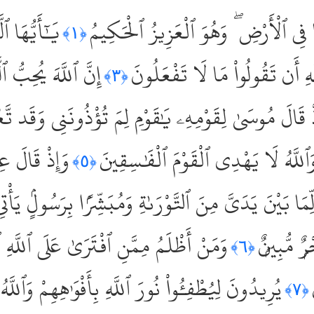
ا فِى ٱلْأَرْضِ ۖ وَهُوَ ٱلْعَزِيزُ ٱلْحَكِيمُ
يَٰٓأَيُّهَا ٱ
﴿١﴾
هِ أَن تَقُولُواْ مَا لَا تَفْعَلُونَ
إِنَّ ٱللَّهَ يُحِبُّ 
﴿٣﴾
ْ قَالَ مُوسَىٰ لِقَوْمِهِۦ يَٰقَوْمِ لِمَ تُؤْذُونَنِى وَقَد تَّع
ۚ وَٱللَّهُ لَا يَهْدِى ٱلْقَوْمَ ٱلْفَٰسِقِينَ
وَإِذْ قَالَ عِ
﴿٥﴾
ِمَا بَيْنَ يَدَىَّ مِنَ ٱلتَّوْرَىٰةِ وَمُبَشِّرًۢا بِرَسُولٍۢ يَأ
ٌۭ مُّبِينٌۭ
وَمَنْ أَظْلَمُ مِمَّنِ ٱفْتَرَىٰ عَلَى ٱللَّهِ ٱ
﴿٦﴾
يُرِيدُونَ لِيُطْفِـُٔواْ نُورَ ٱللَّهِ بِأَفْوَٰهِهِمْ وَٱللَّ
﴿٧﴾