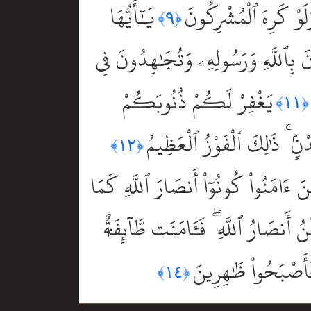
لَوْ كَرِهَ ٱلْمُشْرِكُونَ
يَٰٓأَيُّهَا
﴿٩﴾
نَ بِٱللَّهِ وَرَسُولِهِۦ وَتُجَٰهِدُونَ فِى
يَغْفِرْ لَكُمْ ذُنُوبَكُمْ
﴿١١﴾
ۢ ۚ ذَٰلِكَ ٱلْفَوْزُ ٱلْعَظِيمُ
﴿١٢﴾
ذِينَ ءَامَنُواْ كُونُوٓاْ أَنصَارَ ٱللَّهِ كَمَا
أَنصَارُ ٱللَّهِ ۖ فَـَٔامَنَت طَّآئِفَةٌۭ
ْ فَأَصْبَحُواْ ظَٰهِرِينَ
﴿١٤﴾