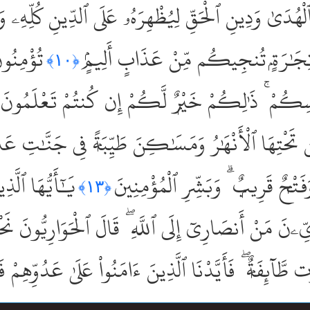
لْهُدَىٰ وَدِينِ ٱلْحَقِّ لِيُظْهِرَهُۥ عَلَى ٱلدِّينِ كُلِّهِۦ وَ
ٰ تِجَٰرَةٍۢ تُنجِيكُم مِّنْ عَذَابٍ أَلِيمٍۢ
تُؤْمِنُو
﴿١٠﴾
فُسِكُمْ ۚ ذَٰلِكُمْ خَيْرٌۭ لَّكُمْ إِن كُنتُمْ تَعْلَمُونَ
ْتِهَا ٱلْأَنْهَٰرُ وَمَسَٰكِنَ طَيِّبَةًۭ فِى جَنَّٰتِ عَدْنٍ
َفَتْحٌۭ قَرِيبٌۭ ۗ وَبَشِّرِ ٱلْمُؤْمِنِينَ
يَٰٓأَيُّهَا ٱلَّ
﴿١٣﴾
َ مَنْ أَنصَارِىٓ إِلَى ٱللَّهِ ۖ قَالَ ٱلْحَوَارِيُّونَ نَحْنُ 
ت طَّآئِفَةٌۭ ۖ فَأَيَّدْنَا ٱلَّذِينَ ءَامَنُواْ عَلَىٰ عَدُوِّهِم