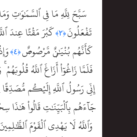
سَبَّحَ لِلَّهِ مَا فِى ٱلسَّمَٰوَٰتِ وَمَ
تَفْعَلُونَ
كَبُرَ مَقْتًا عِندَ ٱللَّ
﴿٢﴾
كَأَنَّهُم بُنْيَٰنٌۭ مَّرْصُوصٌۭ
وَإِذ
﴿٤﴾
فَلَمَّا زَاغُوٓاْ أَزَاغَ ٱللَّهُ قُلُوبَهُمْ 
إِنِّى رَسُولُ ٱللَّهِ إِلَيْكُم مُّصَدِّقًۭا لّ
جَآءَهُم بِٱلْبَيِّنَٰتِ قَالُواْ هَٰذَا سِحْر
وَٱللَّهُ لَا يَهْدِى ٱلْقَوْمَ ٱلظَّٰلِمِينَ