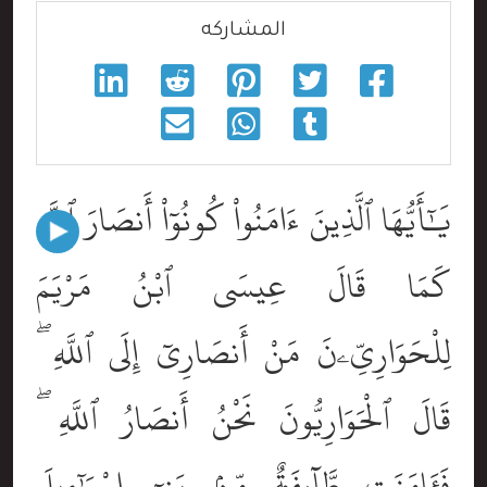
المشاركه
يَٰٓأَيُّهَا ٱلَّذِينَ ءَامَنُواْ كُونُوٓاْ أَنصَارَ ٱللَّهِ
كَمَا قَالَ عِيسَى ٱبْنُ مَرْيَمَ
لِلْحَوَارِيِّۦنَ مَنْ أَنصَارِىٓ إِلَى ٱللَّهِ ۖ
قَالَ ٱلْحَوَارِيُّونَ نَحْنُ أَنصَارُ ٱللَّهِ ۖ
فَـَٔامَنَت طَّآئِفَةٌۭ مِّنۢ بَنِىٓ إِسْرَٰٓءِيلَ