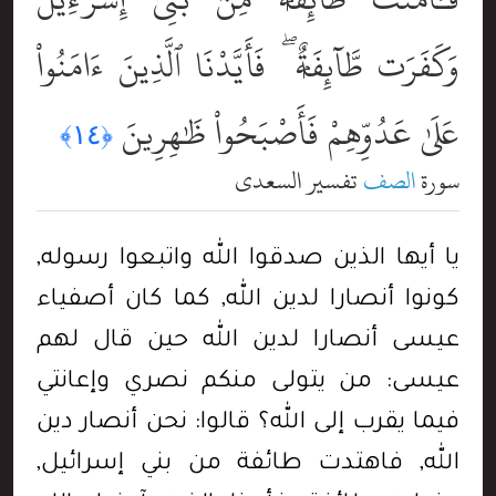
وَكَفَرَت طَّآئِفَةٌۭ ۖ فَأَيَّدْنَا ٱلَّذِينَ ءَامَنُواْ
عَلَىٰ عَدُوِّهِمْ فَأَصْبَحُواْ ظَٰهِرِينَ
﴿١٤﴾
سورة
الصف
تفسير السعدي
يا أيها الذين صدقوا الله واتبعوا رسوله,
كونوا أنصارا لدين الله, كما كان أصفياء
عيسى أنصارا لدين الله حين قال لهم
عيسى: من يتولى منكم نصري وإعانتي
فيما يقرب إلى الله؟ قالوا: نحن أنصار دين
الله, فاهتدت طائفة من بني إسرائيل,