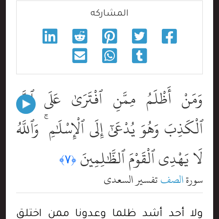
المشاركه
وَمَنْ أَظْلَمُ مِمَّنِ ٱفْتَرَىٰ عَلَى ٱللَّهِ
ٱلْكَذِبَ وَهُوَ يُدْعَىٰٓ إِلَى ٱلْإِسْلَٰمِ ۚ وَٱللَّهُ
لَا يَهْدِى ٱلْقَوْمَ ٱلظَّٰلِمِينَ
﴿٧﴾
سورة
الصف
تفسير السعدي
ولا أحد أشد ظلما وعدونا ممن اختلق