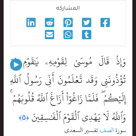
المشاركه
وَإِذْ قَالَ مُوسَىٰ لِقَوْمِهِۦ يَٰقَوْمِ لِمَ
تُؤْذُونَنِى وَقَد تَّعْلَمُونَ أَنِّى رَسُولُ ٱللَّهِ
إِلَيْكُمْ ۖ فَلَمَّا زَاغُوٓاْ أَزَاغَ ٱللَّهُ قُلُوبَهُمْ ۚ
وَٱللَّهُ لَا يَهْدِى ٱلْقَوْمَ ٱلْفَٰسِقِينَ
﴿٥﴾
سورة
الصف
تفسير السعدي