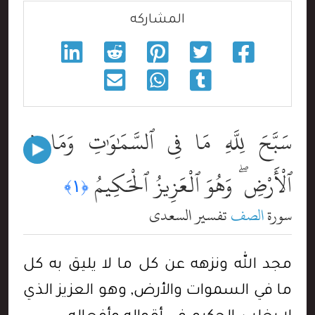
المشاركه
سَبَّحَ لِلَّهِ مَا فِى ٱلسَّمَٰوَٰتِ وَمَا فِى
ٱلْأَرْضِ ۖ وَهُوَ ٱلْعَزِيزُ ٱلْحَكِيمُ
﴿١﴾
سورة
الصف
تفسير السعدي
مجد الله ونزهه عن كل ما لا يليق به كل
ما في السموات والأرض, وهو العزيز الذي