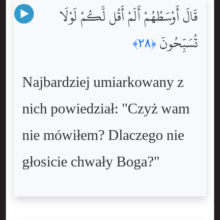
قَالَ أَوْسَطُهُمْ أَلَمْ أَقُل لَّكُمْ لَوْلَا
تُسَبِّحُونَ
﴿٢٨﴾
Najbardziej umiarkowany z
nich powiedział: "Czyż wam
nie mówiłem? Dlaczego nie
głosicie chwały Boga?"