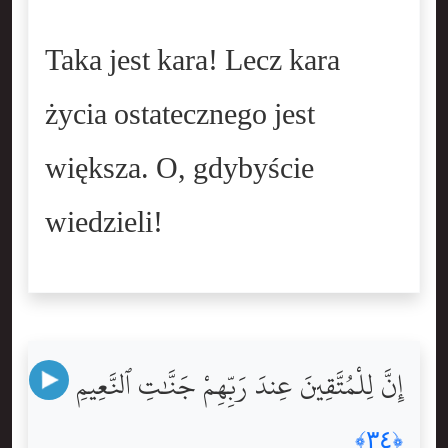
Taka jest kara! Lecz kara
życia ostatecznego jest
większa. O, gdybyście
wiedzieli!
إِنَّ لِلْمُتَّقِينَ عِندَ رَبِّهِمْ جَنَّٰتِ ٱلنَّعِيمِ
﴿٣٤﴾