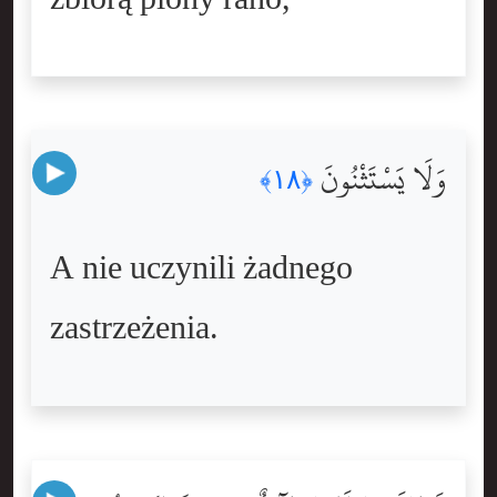
وَلَا يَسْتَثْنُونَ
﴿١٨﴾
A nie uczynili żadnego
zastrzeżenia.