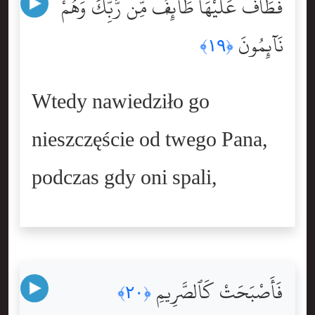
فَطَافَ عَلَيْهَا طَآئِفٌۭ مِّن رَّبِّكَ وَهُمْ
نَآئِمُونَ
﴿١٩﴾
Wtedy nawiedziło go
nieszczęście od twego Pana,
podczas gdy oni spali,
فَأَصْبَحَتْ كَٱلصَّرِيمِ
﴿٢٠﴾