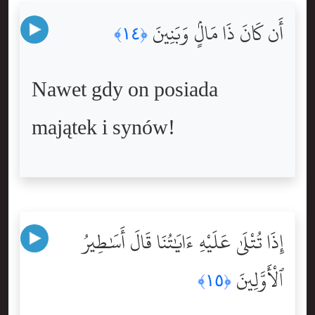
أَن كَانَ ذَا مَالٍۢ وَبَنِينَ
﴿١٤﴾
Nawet gdy on posiada
majątek i synów!
إِذَا تُتْلَىٰ عَلَيْهِ ءَايَٰتُنَا قَالَ أَسَٰطِيرُ
ٱلْأَوَّلِينَ
﴿١٥﴾