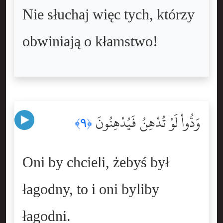
Nie słuchaj więc tych, którzy
obwiniają o kłamstwo!
وَدُّواْ لَوْ تُدْهِنُ فَيُدْهِنُونَ
﴿٩﴾
Oni by chcieli, żebyś był
łagodny, to i oni byliby
łagodni.