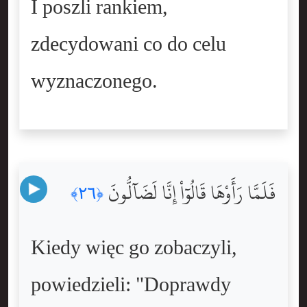
I poszli rankiem,
zdecydowani co do celu
wyznaczonego.
فَلَمَّا رَأَوْهَا قَالُوٓاْ إِنَّا لَضَآلُّونَ
﴿٢٦﴾
Kiedy więc go zobaczyli,
powiedzieli: "Doprawdy