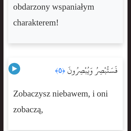
obdarzony wspaniałym
charakterem!
فَسَتُبْصِرُ وَيُبْصِرُونَ
﴿٥﴾
Zobaczysz niebawem, i oni
zobaczą,