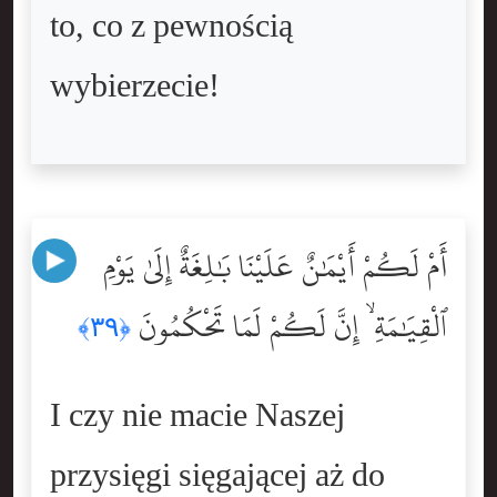
to, co z pewnością
wybierzecie!
أَمْ لَكُمْ أَيْمَٰنٌ عَلَيْنَا بَٰلِغَةٌ إِلَىٰ يَوْمِ
ٱلْقِيَٰمَةِ ۙ إِنَّ لَكُمْ لَمَا تَحْكُمُونَ
﴿٣٩﴾
I czy nie macie Naszej
przysięgi sięgającej aż do