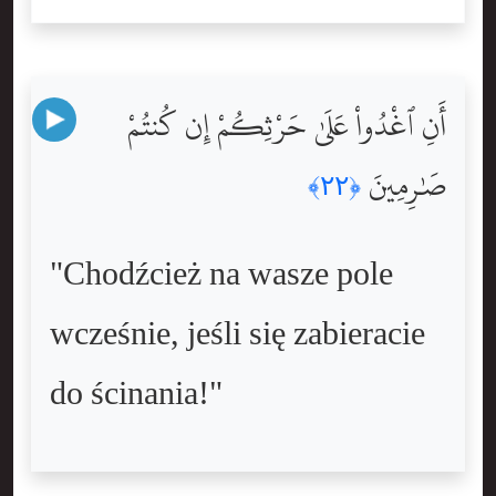
أَنِ ٱغْدُواْ عَلَىٰ حَرْثِكُمْ إِن كُنتُمْ
صَٰرِمِينَ
﴿٢٢﴾
"Chodźcież na wasze pole
wcześnie, jeśli się zabieracie
do ścinania!"