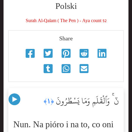
Polski
Surah Al-Qalam ( The Pen ) - Aya count 52
Share
نٓ ۚ وَٱلْقَلَمِ وَمَا يَسْطُرُونَ
﴿١﴾
Nun. Na pióro i na to, co oni