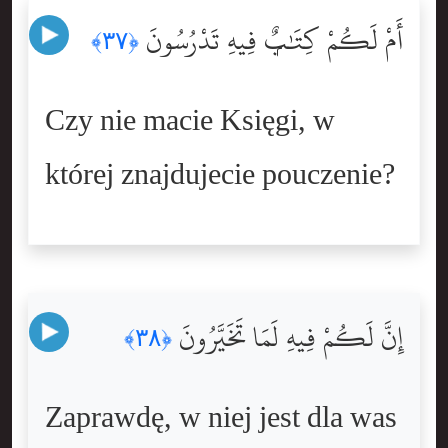
أَمْ لَكُمْ كِتَٰبٌۭ فِيهِ تَدْرُسُونَ
﴿٣٧﴾
Czy nie macie Księgi, w
której znajdujecie pouczenie?
إِنَّ لَكُمْ فِيهِ لَمَا تَخَيَّرُونَ
﴿٣٨﴾
Zaprawdę, w niej jest dla was