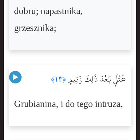
dobru; napastnika,
grzesznika;
عُتُلٍّۭ بَعْدَ ذَٰلِكَ زَنِيمٍ
﴿١٣﴾
Grubianina, i do tego intruza,