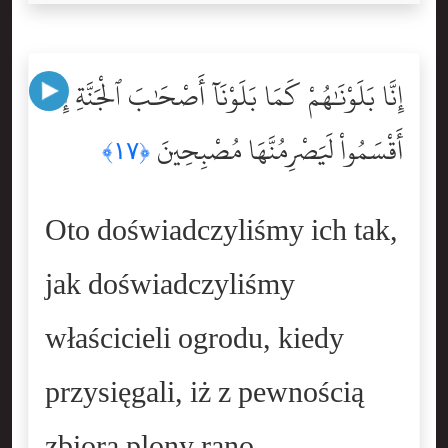
إِنَّا بَلَوْنَٰهُمْ كَمَا بَلَوْنَآ أَصْحَٰبَ ٱلْجَنَّةِ إِذْ
أَقْسَمُواْ لَيَصْرِمُنَّهَا مُصْبِحِينَ
﴿١٧﴾
Oto doświadczyliśmy ich tak,
jak doświadczyliśmy
właścicieli ogrodu, kiedy
przysięgali, iż z pewnością
zbiorą plony rano,