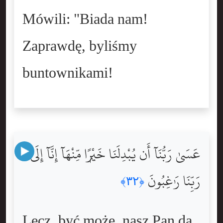
Mówili: "Biada nam!
Zaprawdę, byliśmy
buntownikami!
عَسَىٰ رَبُّنَآ أَن يُبْدِلَنَا خَيْرًۭا مِّنْهَآ إِنَّآ إِلَىٰ
رَبِّنَا رَٰغِبُونَ
﴿٣٢﴾
Lecz, być może, nasz Pan da