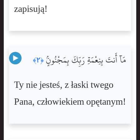
zapisują!
مَآ أَنتَ بِنِعْمَةِ رَبِّكَ بِمَجْنُونٍۢ
﴿٢﴾
Ty nie jesteś, z łaski twego
Pana, człowiekiem opętanym!