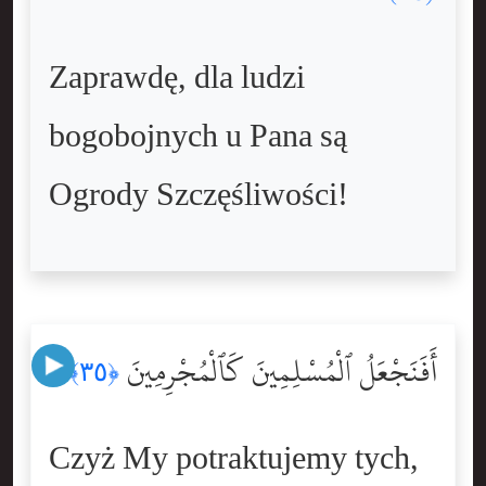
Zaprawdę, dla ludzi
bogobojnych u Pana są
Ogrody Szczęśliwości!
أَفَنَجْعَلُ ٱلْمُسْلِمِينَ كَٱلْمُجْرِمِينَ
﴿٣٥﴾
Czyż My potraktujemy tych,