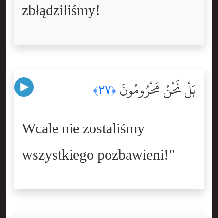
zbłądziliśmy!
بَلْ نَحْنُ مَحْرُومُونَ
﴿٢٧﴾
Wcale nie zostaliśmy
wszystkiego pozbawieni!"