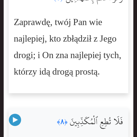
Zaprawdę, twój Pan wie
najlepiej, kto zbłądził z Jego
drogi; i On zna najlepiej tych,
którzy idą drogą prostą.
فَلَا تُطِعِ ٱلْمُكَذِّبِينَ
﴿٨﴾