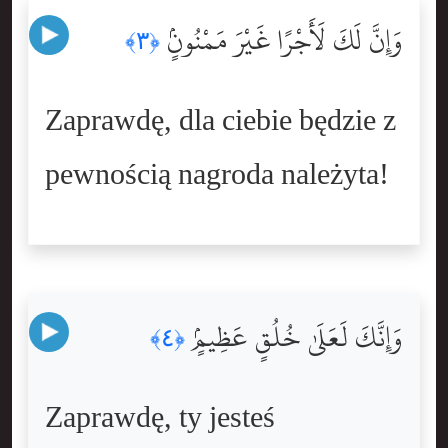
وَإِنَّ لَكَ لَأَجْرًا غَيْرَ مَمْنُونٍۢ
﴿٣﴾
Zaprawdę, dla ciebie będzie z
pewnością nagroda należyta!
وَإِنَّكَ لَعَلَىٰ خُلُقٍ عَظِيمٍۢ
﴿٤﴾
Zaprawdę, ty jesteś