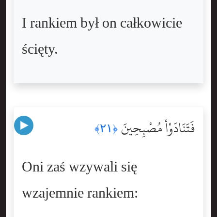
I rankiem był on całkowicie
ścięty.
فَتَنَادَوْاْ مُصْبِحِينَ
﴿٢١﴾
Oni zaś wzywali się
wzajemnie rankiem: