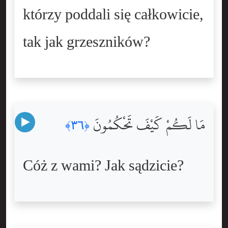
którzy poddali się całkowicie,
tak jak grzeszników?
مَا لَكُمْ كَيْفَ تَحْكُمُونَ
﴿٣٦﴾
Cóż z wami? Jak sądzicie?