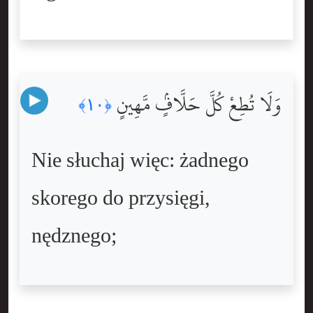
وَلَا تُطِعْ كُلَّ حَلَّافٍۢ مَّهِينٍ
﴿١٠﴾
Nie słuchaj więc: żadnego
skorego do przysięgi,
nędznego;