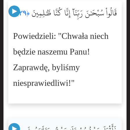
قَالُواْ سُبْحَٰنَ رَبِّنَآ إِنَّا كُنَّا ظَٰلِمِينَ
﴿٢٩﴾
Powiedzieli: "Chwała niech
będzie naszemu Panu!
Zaprawdę, byliśmy
niesprawiedliwi!"