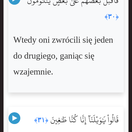
فَأَقْبَلَ بَعْضُهُمْ عَلَىٰ بَعْضٍۢ يَتَلَٰوَمُونَ
﴿٣٠﴾
Wtedy oni zwrócili się jeden
do drugiego, ganiąc się
wzajemnie.
قَالُواْ يَٰوَيْلَنَآ إِنَّا كُنَّا طَٰغِينَ
﴿٣١﴾