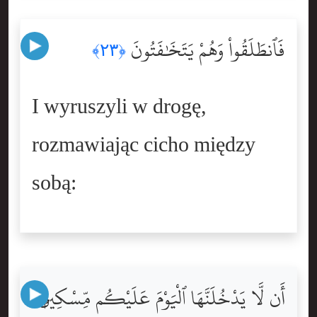
فَٱنطَلَقُواْ وَهُمْ يَتَخَٰفَتُونَ
﴿٢٣﴾
I wyruszyli w drogę,
rozmawiając cicho między
sobą:
أَن لَّا يَدْخُلَنَّهَا ٱلْيَوْمَ عَلَيْكُم مِّسْكِينٌۭ