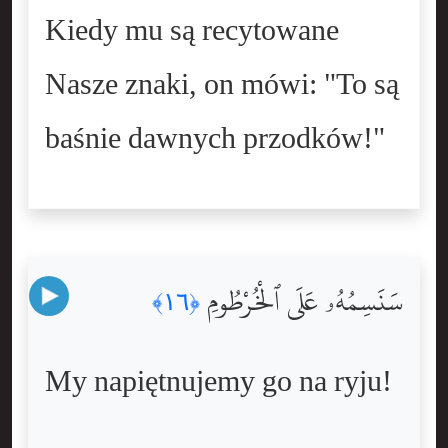
Kiedy mu są recytowane
Nasze znaki, on mówi: "To są
baśnie dawnych przodków!"
سَنَسِمُهُۥ عَلَى ٱلْخُرْطُومِ
﴿١٦﴾
My napiętnujemy go na ryju!