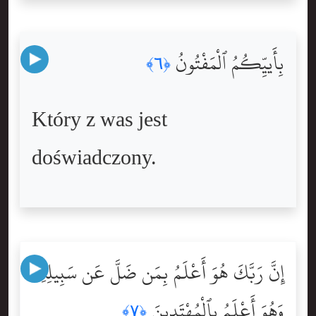
بِأَييِّكُمُ ٱلْمَفْتُونُ
﴿٦﴾
Który z was jest
doświadczony.
إِنَّ رَبَّكَ هُوَ أَعْلَمُ بِمَن ضَلَّ عَن سَبِيلِهِۦ
وَهُوَ أَعْلَمُ بِٱلْمُهْتَدِينَ
﴿٧﴾