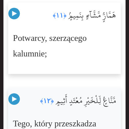
هَمَّازٍۢ مَّشَّآءٍۭ بِنَمِيمٍۢ
﴿١١﴾
Potwarcy, szerzącego
kalumnie;
مَّنَّاعٍۢ لِّلْخَيْرِ مُعْتَدٍ أَثِيمٍ
﴿١٢﴾
Tego, który przeszkadza