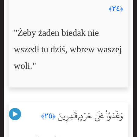
﴿٢٤﴾
"Żeby żaden biedak nie
wszedł tu dziś, wbrew waszej
woli."
وَغَدَوْاْ عَلَىٰ حَرْدٍۢ قَٰدِرِينَ
﴿٢٥﴾