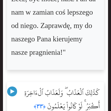
nam w zamian coś lepszego
od niego. Zaprawdę, my do
naszego Pana kierujemy
nasze pragnienia!"
كَذَٰلِكَ ٱلْعَذَابُ ۖ وَلَعَذَابُ ٱلْءَاخِرَةِ
أَكْبَرُ ۚ لَوْ كَانُواْ يَعْلَمُونَ
﴿٣٣﴾