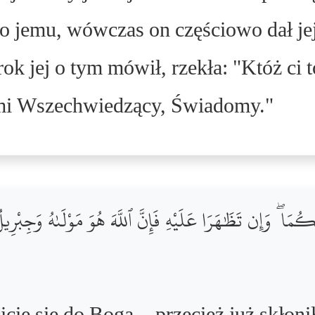
 to jemu, wówczas on częściowo dał je
ok jej o tym mówił, rzekła: "Któż ci 
 mi Wszechwiedzący, Świadomy."
مَا ۖ وَإِن تَظَٰهَرَا عَلَيْهِ فَإِنَّ ٱللَّهَ هُوَ مَوْلَىٰهُ وَجِبْرِيلُ