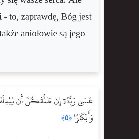
ły się wasze serca. Ale
- to, zaprawdę, Bóg jest
także aniołowie są jego
عَسَىٰ رَبُّهُۥٓ إِن طَلَّقَكُنَّ أَن يُبْدِلَهُۥ
وَأَبْكَارًۭا
﴿٥﴾