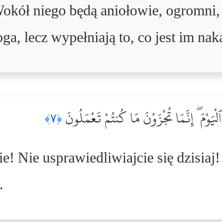
okół niego będą aniołowie, ogromni, s
a, lecz wypełniają to, co jest im nak
لْيَوْمَ ۖ إِنَّمَا تُجْزَوْنَ مَا كُنتُمْ تَعْمَلُونَ
﴿٧﴾
ie! Nie usprawiedliwiajcie się dzisia
.