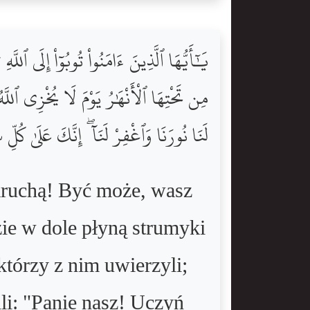
يَٰٓأَيُّهَا ٱلَّذِينَ ءَامَنُواْ تُوبُوٓاْ إِلَ
مِن تَحْتِهَا ٱلْأَنْهَٰرُ يَوْمَ لَا يُخْزِى ٱللَّهُ 
لَنَا نُورَنَا وَٱغْفِرْ لَنَآ ۖ إِنَّكَ عَلَىٰ كُلِّ
skruchą! Być może, wasz
e w dole płyną strumyki
którzy z nim uwierzyli;
ili: "Panie nasz! Uczyń