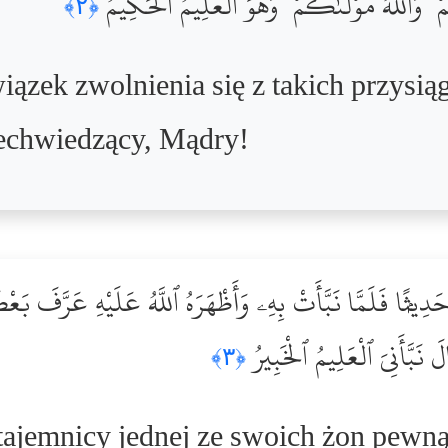
 ۚ وَٱللَّهُ مَوْلَىٰكُمْ ۖ وَهُوَ ٱلْعَلِيمُ ٱلْحَكِيمُ
﴿٢﴾
ązek zwolnienia się z takich przysią
echwiedzący, Mądry!
ۦ حَدِيثًۭا فَلَمَّا نَبَّأَتْ بِهِۦ وَأَظْهَرَهُ ٱللَّهُ عَلَيْهِ عَرَّفَ 
َ نَبَّأَنِىَ ٱلْعَلِيمُ ٱلْخَبِيرُ
﴿٣﴾
ajemnicy jednej ze swoich żon pewną 