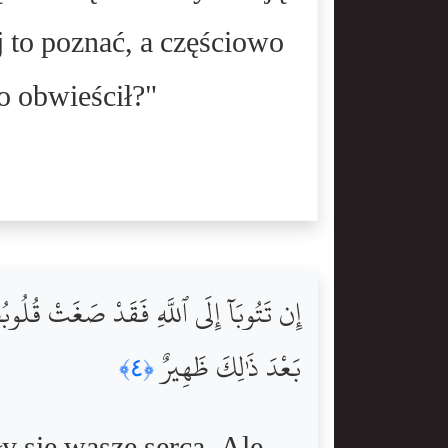
j to poznać, a częściowo
to obwieścił?"
إِن تَتُوبَآ إِلَى ٱللَّهِ فَقَدْ صَغَتْ قُلُوبُكُ
بَعْدَ ذَٰلِكَ ظَهِيرٌ
﴿٤﴾