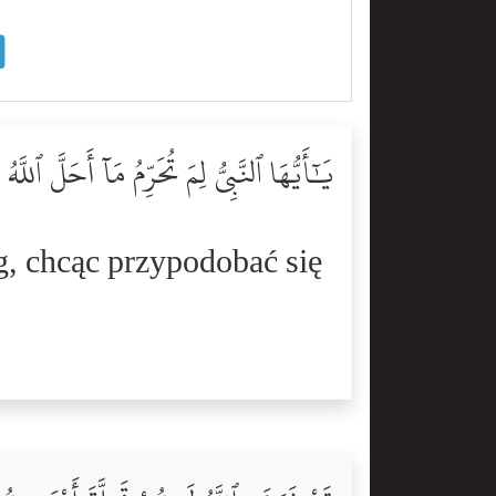
يَٰٓأَيُّهَا ٱلنَّبِىُّ لِمَ تُحَرِّمُ مَآ أَحَلَّ ٱل
g, chcąc przypodobać się