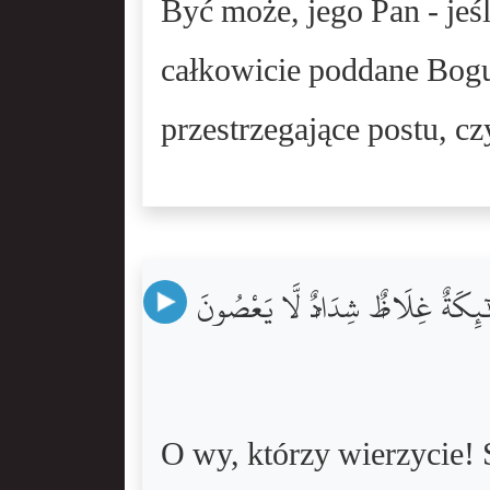
Być może, jego Pan - jeś
całkowicie poddane Bogu
przestrzegające postu, cz
لَٰٓئِكَةٌ غِلَاظٌۭ شِدَادٌۭ لَّا يَعْصُونَ
O wy, którzy wierzycie! S