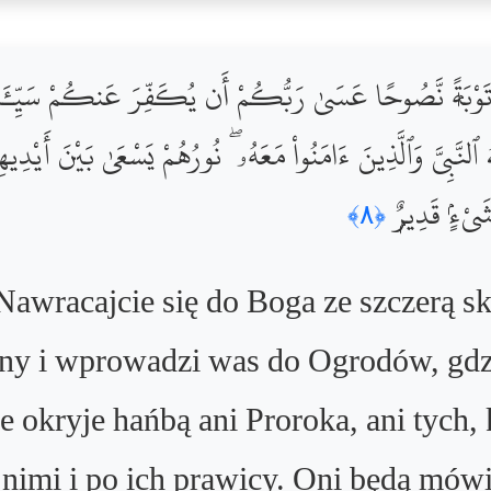
ى ٱللَّهِ تَوْبَةًۭ نَّصُوحًا عَسَىٰ رَبُّكُمْ أَن يُكَفِّرَ عَنكُمْ سَ
ٱلنَّبِىَّ وَٱلَّذِينَ ءَامَنُواْ مَعَهُۥ ۖ نُورُهُمْ يَسْعَىٰ بَيْنَ أَيْدِيهِمْ
 شَىْءٍۢ قَدِيرٌۭ
﴿٨﴾
Nawracajcie się do Boga ze szczerą 
ny i wprowadzi was do Ogrodów, gdzi
e okryje hańbą ani Proroka, ani tych, 
d nimi i po ich prawicy. Oni będą mów