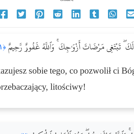
لَّهُ لَكَ ۖ تَبْتَغِى مَرْضَاتَ أَزْوَٰجِكَ ۚ وَٱللَّهُ غَفُورٌۭ رَّحِيمٌۭ
﴿١﴾
zujesz sobie tego, co pozwolił ci Bó
zebaczający, litościwy!