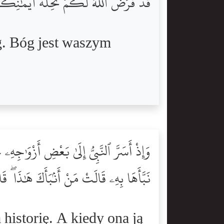
قَدْ فَرَضَ ٱللَّهُ لَكُمْ تَحِلَّةَ أَيْمَٰنِكُمْ
g. Bóg jest waszym
وَإِذْ أَسَرَّ ٱلنَّبِىُّ إِلَىٰ بَعْضِ أَزْوَٰجِهِ
نَبَّأَهَا بِهِۦ قَالَتْ مَنْ أَنۢبَأَكَ هَٰذَا ۖ قَال
historię. A kiedy ona ją