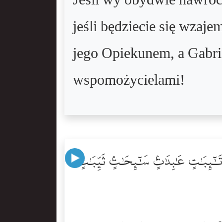
Jeśli wy obydwie nawrócic
jeśli będziecie się wzaj
jego Opiekunem, a Gabrie
wspomożycielami!
َٰٓئِبَٰتٍ عَٰبِدَٰتٍۢ سَٰٓئِحَٰتٍۢ ثَيِّبَٰتٍۢ