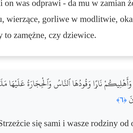
li on was odprawi - da mu w zamian ż
, wierzące, gorliwe w modlitwie, oka
y to zamężne, czy dziewice.
ُمْ وَأَهْلِيكُمْ نَارًۭا وَقُودُهَا ٱلنَّاسُ وَٱلْحِجَارَةُ عَلَيْهَا مَ
ونَ
﴿٦﴾
trzeżcie się sami i wasze rodziny od 