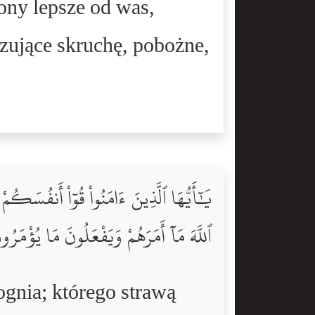
ony lepsze od was,
zujące skruchę, pobożne,
يَٰٓأَيُّهَا ٱلَّذِينَ ءَامَنُواْ قُوٓاْ أَنفُسَك
ٱللَّهَ مَآ أَمَرَهُمْ وَيَفْعَلُونَ مَا يُؤْمَرُ
ognia; którego strawą