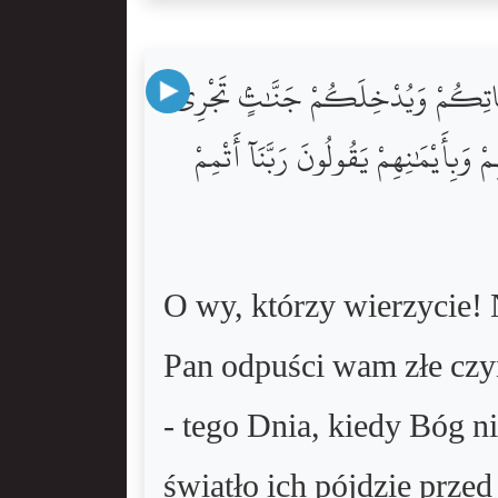
يِّـَٔاتِكُمْ وَيُدْخِلَكُمْ جَنَّٰتٍۢ تَجْرِى
 وَبِأَيْمَٰنِهِمْ يَقُولُونَ رَبَّنَآ أَتْمِمْ
O wy, którzy wierzycie! 
Pan odpuści wam złe czy
- tego Dnia, kiedy Bóg ni
światło ich pójdzie prze