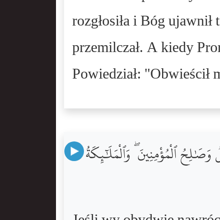
rozgłosiła i Bóg ujawnił
przemilczał. A kiedy Pror
Powiedział: "Obwieścił
 وَصَٰلِحُ ٱلْمُؤْمِنِينَ ۖ وَٱلْمَلَٰٓئِكَةُ