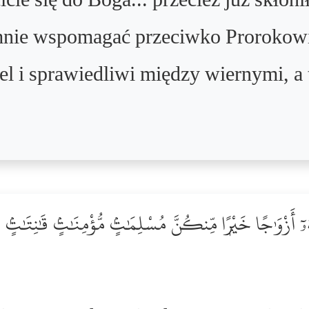
ie się do Boga... przecież już skłoni
emnie wspomagać przeciwko Prorokowi 
l i sprawiedliwi między wiernymi, a 
ٓ أَزْوَٰجًا خَيْرًۭا مِّنكُنَّ مُسْلِمَٰتٍۢ مُّؤْمِنَٰتٍۢ قَٰنِتَٰتٍۢ ت