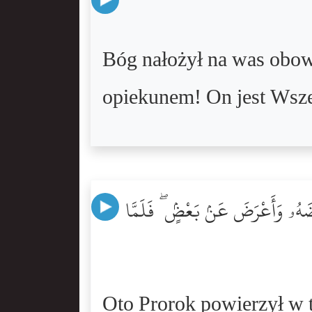
Bóg nałożył na was obowi
opiekunem! On jest Wsz
بَعْضَهُۥ وَأَعْرَضَ عَنۢ بَعْضٍۢ ۖ فَلَمَّا
Oto Prorok powierzył w t