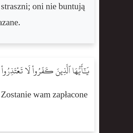
traszni; oni nie buntują
azane.
يَٰٓأَيُّهَا ٱلَّذِينَ كَفَرُواْ لَا تَعْتَذِرُواْ ٱ
j! Zostanie wam zapłacone