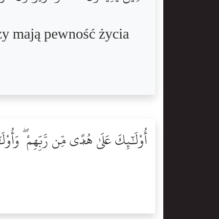
rzy mają pewność życia
أُوْلَٰٓئِكَ عَلَىٰ هُدًۭى مِّن رَّبِّهِمْ ۖ وَأُو