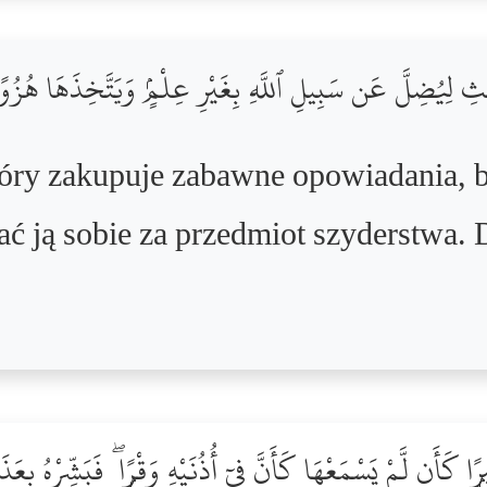
لِيُضِلَّ عَن سَبِيلِ ٱللَّهِ بِغَيْرِ عِلْمٍۢ وَيَتَّخِذَهَا هُزُوًا ۚ
 który zakupuje zabawne opowiadania, 
ać ją sobie za przedmiot szyderstwa. D
ِرًۭا كَأَن لَّمْ يَسْمَعْهَا كَأَنَّ فِىٓ أُذُنَيْهِ وَقْرًۭا ۖ فَبَشِّرْهُ بِع