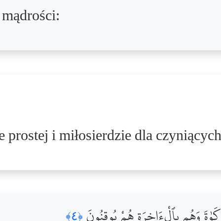
j mądrości:
prostej i miłosierdzie dla czyniącyc
َكَوٰةَ وَهُم بِٱلْءَاخِرَةِ هُمْ يُوقِنُونَ
﴿٤﴾