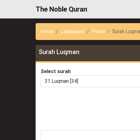
The Noble Quran
Home
Languages
Polski
Surah Luqm
Surah Luqman
Select surah