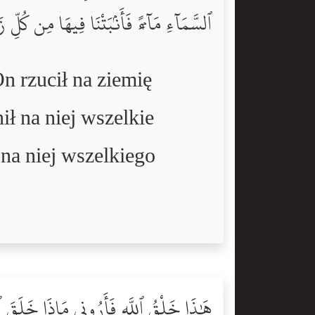
ٱلسَّمَآءِ مَآءًۭ فَأَنۢبَتْنَا فِيهَا مِن كُلِّ
n rzucił na ziemię
ił na niej wszelkie
 na niej wszelkiego
هَٰذَا خَلْقُ ٱللَّهِ فَأَرُونِى مَاذَا خَلَقَ ٱ