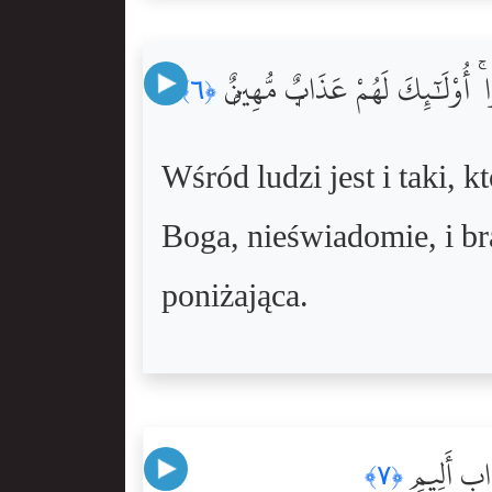
 أُوْلَٰٓئِكَ لَهُمْ عَذَابٌۭ مُّهِينٌۭ
﴿٦﴾
Wśród ludzi jest i taki,
Boga, nieświadomie, i br
poniżająca.
َذَابٍ أَلِيمٍ
﴿٧﴾