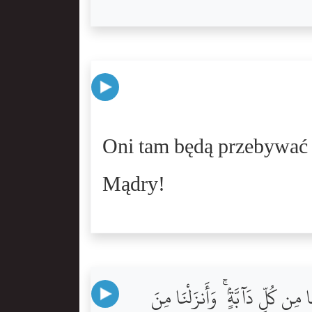
Oni tam będą przebywać 
Mądry!
 كُلِّ دَآبَّةٍۢ ۚ وَأَنزَلْنَا مِنَ