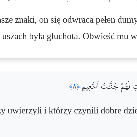
sze znaki, on się odwraca pełen dumy,
o uszach była głuchota. Obwieść mu w
ٰتِ لَهُمْ جَنَّٰتُ ٱلنَّعِيمِ
﴿٨﴾
y uwierzyli i którzy czynili dobre dz