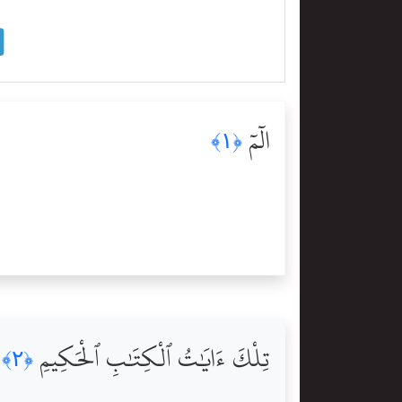
الٓمٓ
﴿١﴾
تِلْكَ ءَايَٰتُ ٱلْكِتَٰبِ ٱلْحَكِيمِ
﴿٢﴾