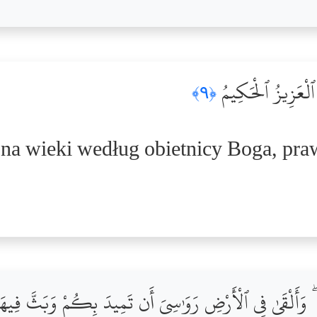
َ ٱلْعَزِيزُ ٱلْحَكِيمُ
﴿٩﴾
na wieki według obietnicy Boga, praw
ۖ وَأَلْقَىٰ فِى ٱلْأَرْضِ رَوَٰسِىَ أَن تَمِيدَ بِكُمْ وَبَثَّ فِيهَا مِن