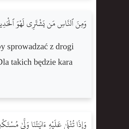
وَمِنَ ٱلنَّاسِ مَن يَشْتَرِى لَهْوَ ٱلْحَدِيثِ 
by sprowadzać z drogi
la takich będzie kara
وَإِذَا تُتْلَىٰ عَلَيْهِ ءَايَٰتُنَا وَلَّىٰ مُسْتَكْب