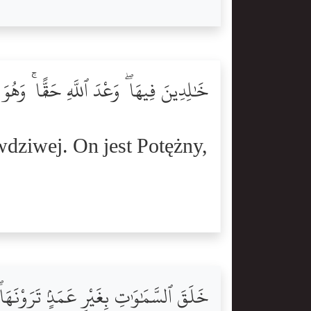
خَٰلِدِينَ فِيهَا ۖ وَعْدَ ٱللَّهِ حَقًّۭا ۚ وَهُو
dziwej. On jest Potężny,
خَلَقَ ٱلسَّمَٰوَٰتِ بِغَيْرِ عَمَدٍۢ تَرَوْنَهَا 