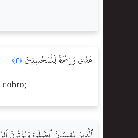
هُدًۭى وَرَحْمَةًۭ لِّلْمُحْسِنِينَ
﴿٣﴾
h dobro;
ٱلَّذِينَ يُقِيمُونَ ٱلصَّلَوٰةَ وَيُؤْتُونَ ٱلزّ