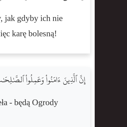
 jak gdyby ich nie
ięc karę bolesną!
إِنَّ ٱلَّذِينَ ءَامَنُواْ وَعَمِلُواْ ٱلصَّٰلِحَ
ieła - będą Ogrody