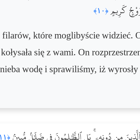
 زَوْجٍۢ كَرِيمٍ
﴿١٠﴾
 filarów, które moglibyście widzieć. O
e kołysała się z wami. On rozprzestrzen
 nieba wodę i sprawiliśmy, iż wyrosły
لَّذِينَ مِن دُونِهِۦ ۚ بَلِ ٱلظَّٰلِمُونَ فِى ضَلَٰلٍۢ مُّبِينٍۢ
﴿١١﴾