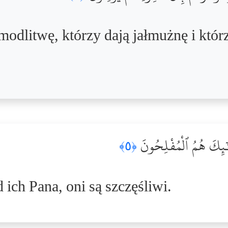
modlitwę, którzy dają jałmużnę i któ
ْلَٰٓئِكَ هُمُ ٱلْمُفْلِحُونَ
﴿٥﴾
d ich Pana, oni są szczęśliwi.