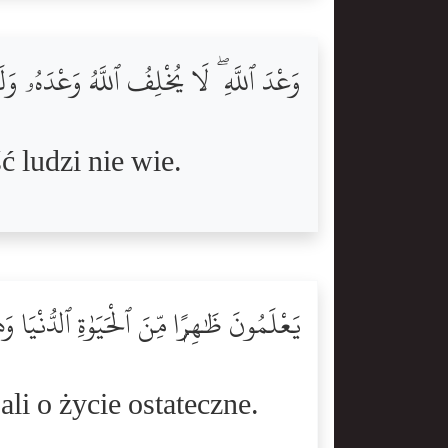
وَعْدَ ٱللَّهِ ۖ لَا يُخْلِفُ ٱللَّهُ وَعْدَهُۥ
ć ludzi nie wie.
يَعْلَمُونَ ظَٰهِرًۭا مِّنَ ٱلْحَيَوٰةِ ٱلدُّنْيَ
ali o życie ostateczne.