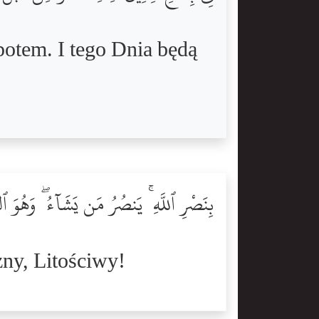
potem. I tego Dnia będą
بِنَصْرِ ٱللَّهِ ۚ يَنصُرُ مَن يَشَآءُ ۖ وَهُوَ ٱ
ny, Litościwy!