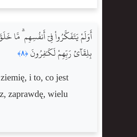
أَوَلَمْ يَتَفَكَّرُواْ فِىٓ أَنفُسِهِم ۗ مَّا خَلَقَ
بِلِقَآئِ رَبِّهِمْ لَكَٰفِرُونَ
﴿٨﴾
iemię, i to, co jest
cz, zaprawdę, wielu