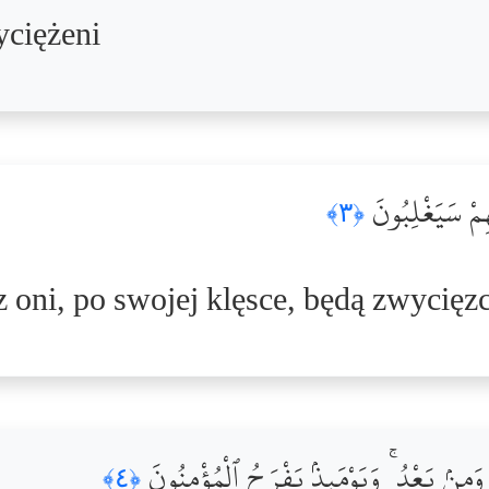
yciężeni
هِمْ سَيَغْلِبُونَ
﴿٣﴾
z oni, po swojej klęsce, będą zwycięz
َمِنۢ بَعْدُ ۚ وَيَوْمَئِذٍۢ يَفْرَحُ ٱلْمُؤْمِنُونَ
﴿٤﴾