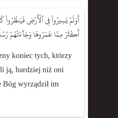
أَوَلَمْ يَسِيرُواْ فِى ٱلْأَرْضِ فَيَنظُرُواْ كَيْف
أَكْثَرَ مِمَّا عَمَرُوهَا وَجَآءَتْهُمْ رُسُلُه
czny koniec tych, którzy
i ją, bardziej niż oni
ie Bóg wyrządził im