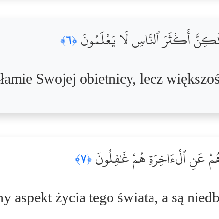
 وَلَٰكِنَّ أَكْثَرَ ٱلنَّاسِ لَا يَعْلَمُونَ
﴿٦﴾
łamie Swojej obietnicy, lecz większoś
ا وَهُمْ عَنِ ٱلْءَاخِرَةِ هُمْ غَٰفِلُونَ
﴿٧﴾
y aspekt życia tego świata, a są niedb