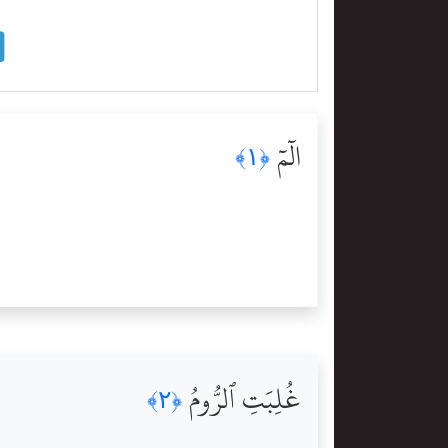
الٓمٓ
﴿١﴾
غُلِبَتِ ٱلرُّومُ
﴿٢﴾