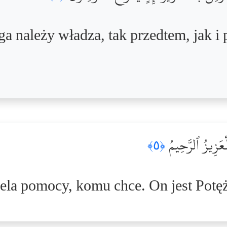
ga należy władza, tak przedtem, jak i 
لْعَزِيزُ ٱلرَّحِيمُ
﴿٥﴾
la pomocy, komu chce. On jest Potęż