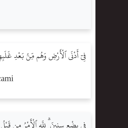
فِىٓ أَدْنَى ٱلْأَرْضِ وَهُم مِّنۢ بَعْدِ غَلَبِ
cami
فِى بِضْعِ سِنِينَ ۗ لِلَّهِ ٱلْأَمْرُ مِن قَبْلُ و