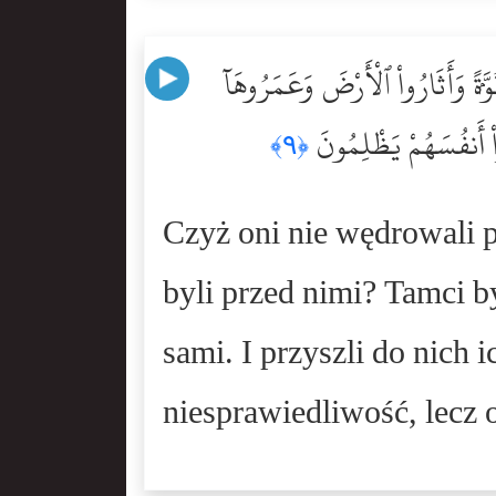
َةًۭ وَأَثَارُواْ ٱلْأَرْضَ وَعَمَرُوهَآ
ٓاْ أَنفُسَهُمْ يَظْلِمُونَ
﴿٩﴾
Czyż oni nie wędrowali po
byli przed nimi? Tamci byli
sami. I przyszli do nich
niesprawiedliwość, lecz o