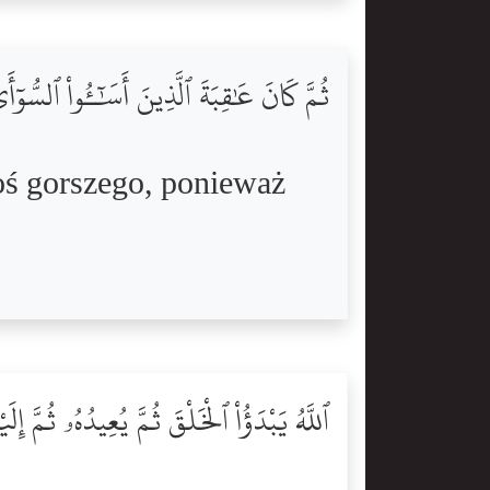
ثُمَّ كَانَ عَٰقِبَةَ ٱلَّذِينَ أَسَٰٓـُٔواْ ٱلسُّوٓأَ
coś gorszego, ponieważ
ٱللَّهُ يَبْدَؤُاْ ٱلْخَلْقَ ثُمَّ يُعِيدُهُۥ ثُمَّ إِل