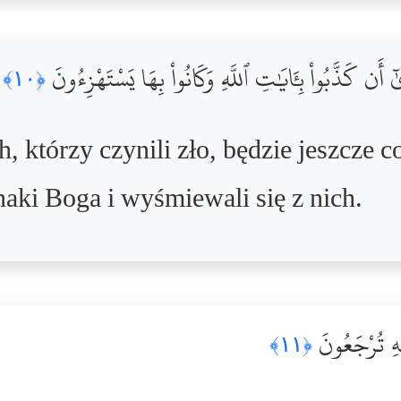
ىٰٓ أَن كَذَّبُواْ بِـَٔايَٰتِ ٱللَّهِ وَكَانُواْ بِهَا يَسْتَهْزِءُونَ
﴿١٠﴾
 którzy czynili zło, będzie jeszcze 
naki Boga i wyśmiewali się z nich.
َيْهِ تُرْجَعُونَ
﴿١١﴾