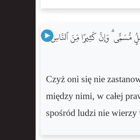
لٍۢ مُّسَمًّۭى ۗ وَإِنَّ كَثِيرًۭا مِّنَ ٱلنَّاسِ
Czyż oni się nie zastanow
między nimi, w całej pra
spośród ludzi nie wierz