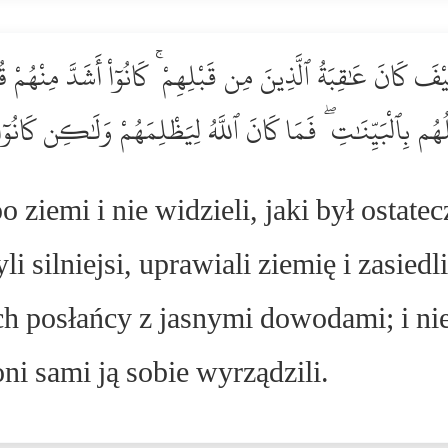
َ كَانَ عَٰقِبَةُ ٱلَّذِينَ مِن قَبْلِهِمْ ۚ كَانُوٓاْ أَشَدَّ مِنْهُمْ قُوّ
ُم بِٱلْبَيِّنَٰتِ ۖ فَمَا كَانَ ٱللَّهُ لِيَظْلِمَهُمْ وَلَٰكِن كَانُو
 ziemi i nie widzieli, jaki był ostate
 silniejsi, uprawiali ziemię i zasiedlil
 ich posłańcy z jasnymi dowodami; i n
ni sami ją sobie wyrządzili.