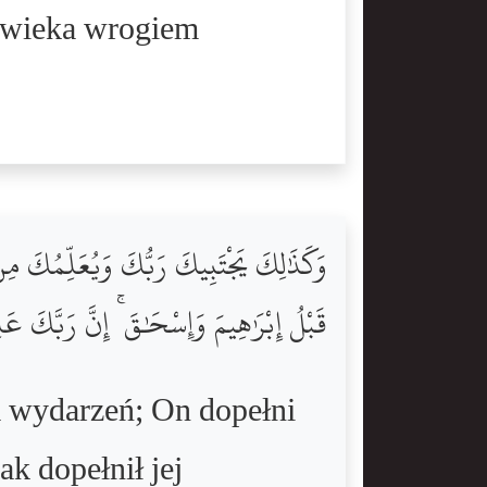
łowieka wrogiem
وَكَذَٰلِكَ يَجْتَبِيكَ رَبُّكَ وَيُعَلِّمُكَ مِن 
قَبْلُ إِبْرَٰهِيمَ وَإِسْحَٰقَ ۚ إِنَّ رَبَّكَ ع
a wydarzeń; On dopełni
k dopełnił jej