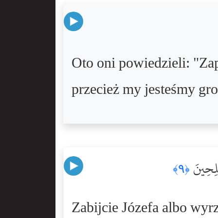
Oto oni powiedzieli: "Zap
przecież my jesteśmy gro
ٰلِحِينَ
﴿٩﴾
Zabijcie Józefa albo wyr