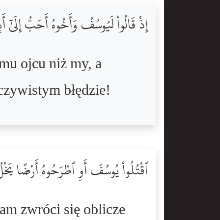
إِذْ قَالُواْ لَيُوسُفُ وَأَخُوهُ أَحَبُّ إِلَىٰٓ أَ
emu ojcu niż my, a
oczywistym błędzie!
ٱقْتُلُواْ يُوسُفَ أَوِ ٱطْرَحُوهُ أَرْضًۭا يَ
am zwróci się oblicze