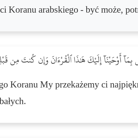
ci Koranu arabskiego - być może, pot
َآ أَوْحَيْنَآ إِلَيْكَ هَٰذَا ٱلْقُرْءَانَ وَإِن كُنتَ مِن قَبْلِه
tego Koranu My przekażemy ci najpięk
bałych.