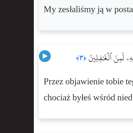
My zesłaliśmy ją w posta
ِۦ لَمِنَ ٱلْغَٰفِلِينَ
﴿٣﴾
Przez objawienie tobie 
chociaż byłeś wśród nied