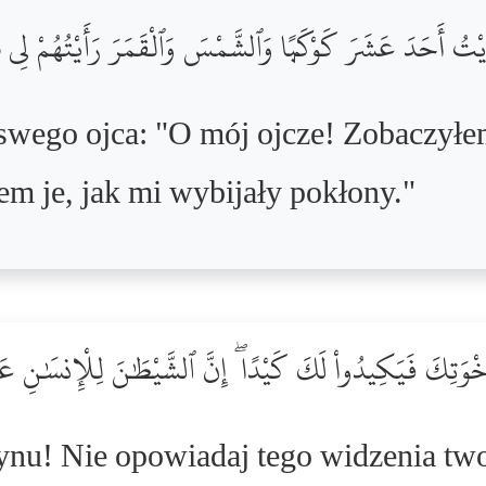
َأَيْتُ أَحَدَ عَشَرَ كَوْكَبًۭا وَٱلشَّمْسَ وَٱلْقَمَرَ رَأَيْتُهُمْ ل
swego ojca: "O mój ojcze! Zobaczyłe
łem je, jak mi wybijały pokłony."
خْوَتِكَ فَيَكِيدُواْ لَكَ كَيْدًا ۖ إِنَّ ٱلشَّيْطَٰنَ لِلْإِنسَٰنِ عَدُ
ynu! Nie opowiadaj tego widzenia tw