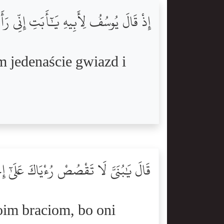
إِذْ قَالَ يُوسُفُ لِأَبِيهِ يَٰٓأَبَتِ إِنِّى ر
m jedenaście gwiazd i
قَالَ يَٰبُنَىَّ لَا تَقْصُصْ رُءْيَاكَ عَلَىٰٓ إِ
oim braciom, bo oni