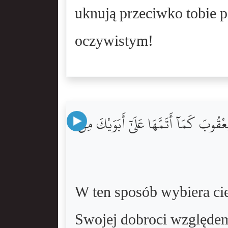
uknują przeciwko tobie p
oczywistym!
عْقُوبَ كَمَآ أَتَمَّهَا عَلَىٰٓ أَبَوَيْكَ مِن
W ten sposób wybiera cie
Swojej dobroci względem 