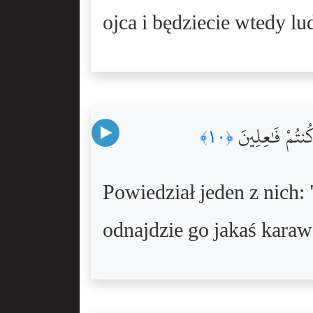
ojca i będziecie wtedy l
كُنتُمْ فَٰعِلِينَ
﴿١٠﴾
Powiedział jeden z nich: 
odnajdzie go jakaś karawa