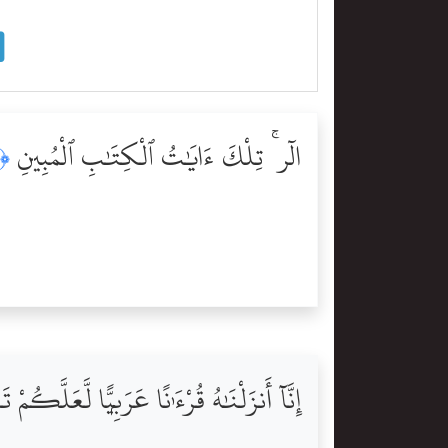
الٓر ۚ تِلْكَ ءَايَٰتُ ٱلْكِتَٰبِ ٱلْمُبِينِ
﴿١﴾
إِنَّآ أَنزَلْنَٰهُ قُرْءَٰنًا عَرَبِيًّۭا لَّعَلَّكُمْ