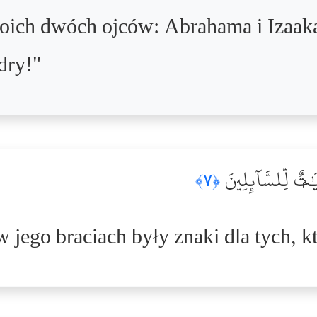
oich dwóch ojców: Abrahama i Izaaka
dry!"
۞ ٌۭ لِّلسَّآئِلِينَ
﴿٧﴾
 jego braciach były znaki dla tych, k