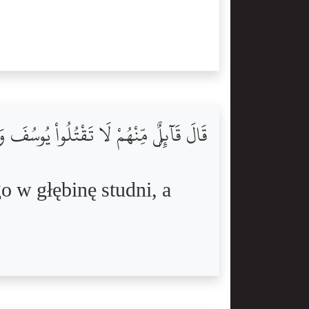
قَالَ قَآئِلٌۭ مِّنْهُمْ لَا تَقْتُلُواْ يُوسُفَ 
go w głębinę studni, a