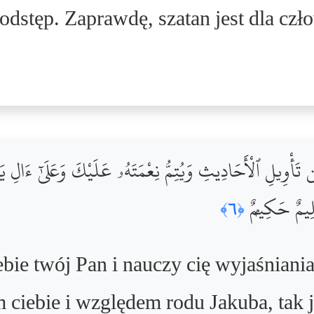
odstęp. Zaprawdę, szatan jest dla cz
تَأْوِيلِ ٱلْأَحَادِيثِ وَيُتِمُّ نِعْمَتَهُۥ عَلَيْكَ وَعَلَىٰٓ ءَالِ يَ
َلِيمٌ حَكِيمٌۭ
﴿٦﴾
bie twój Pan i nauczy cię wyjaśniani
ciebie i względem rodu Jakuba, tak ja