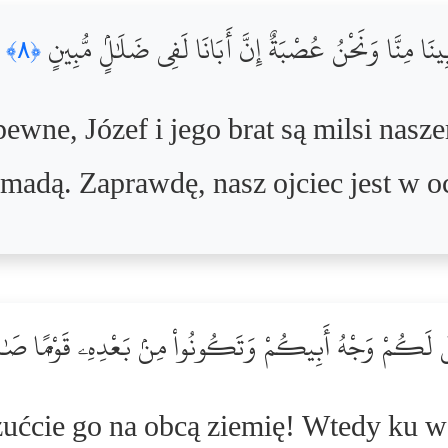
بِينَا مِنَّا وَنَحْنُ عُصْبَةٌ إِنَّ أَبَانَا لَفِى ضَلَٰلٍۢ مُّبِينٍ
﴿٨﴾
ewne, Józef i jego brat są milsi nasz
madą. Zaprawdę, nasz ojciec jest w 
خْلُ لَكُمْ وَجْهُ أَبِيكُمْ وَتَكُونُواْ مِنۢ بَعْدِهِۦ قَوْمًۭا صَ
zućcie go na obcą ziemię! Wtedy ku w