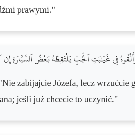
udźmi prawymi."
وَأَلْقُوهُ فِى غَيَٰبَتِ ٱلْجُبِّ يَلْتَقِطْهُ بَعْضُ ٱلسَّيَّارَةِ إِن 
"Nie zabijajcie Józefa, lecz wrzućcie 
na; jeśli już chcecie to uczynić."