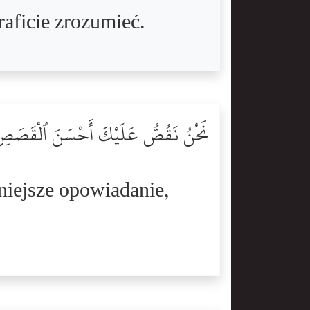
raficie zrozumieć.
نَحْنُ نَقُصُّ عَلَيْكَ أَحْسَنَ ٱلْقَصَصِ بِم
niejsze opowiadanie,