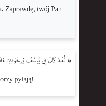
. Zaprawdę, twój Pan
لَّقَدْ كَانَ فِى يُوسُفَ وَإِخْوَتِهِۦٓ ءَايَٰت
tórzy pytają!