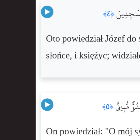
ِى سَٰجِدِينَ
﴿٤﴾
Oto powiedział Józef do 
słońce, i księżyc; widzia
وٌّۭ مُّبِينٌۭ
﴿٥﴾
On powiedział: "O mój s