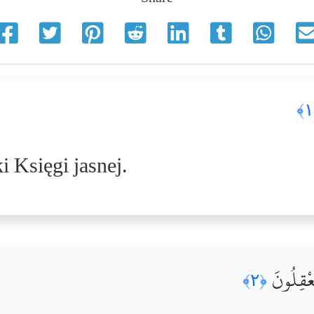
i Księgi jasnej.
 تَعْقِلُونَ
﴿٢﴾