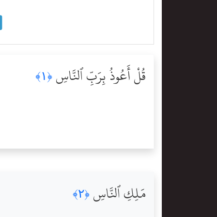
قُلْ أَعُوذُ بِرَبِّ ٱلنَّاسِ
﴿١﴾
مَلِكِ ٱلنَّاسِ
﴿٢﴾