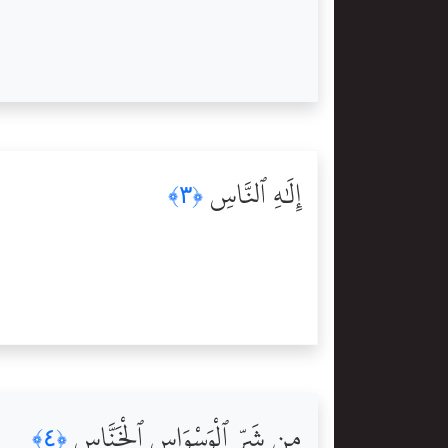
إِلَٰهِ ٱلنَّاسِ
﴿٣﴾
مِن شَرِّ ٱلْوَسْوَاسِ ٱلْخَنَّاسِ
﴿٤﴾