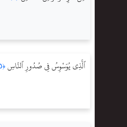
ٱلَّذِى يُوَسْوِسُ فِى صُدُورِ ٱلنَّاسِ
﴿٥﴾