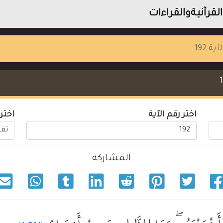
لقرآنيةوالقراءات
لآية 192
اختر رقم الآية
اختر
المشاركه