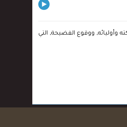
ن ملائكته وأوليائه, ووقوع الفضيحة, التي