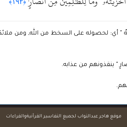
 أَخْزَيْتَهُۥ ۖ وَمَا لِلظَّٰلِمِينَ مِنْ أَنصَارٍۢ
﴿١٩٢﴾
َ فَقَدْ أَخْزَيْتَهُ " أي: لحصوله على السخط من الله, وم
َنْصَارٍ " ينقذونهم من عذابه.
هم.
موقع هاجر عبدالتواب لجميع التفاسير القرآنيةوالقراءات