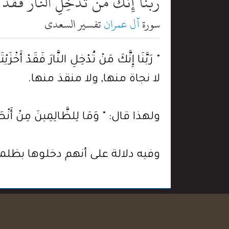
رَبَّنَآ إِنَّكَ مَن تُدْخِلِ ٱلنَّارَ فَقَدْ
سورة
آل عمران
تفسير السعدي
" رَبَّنَا إِنَّكَ مَنْ تُدْخِلِ النَّار
لا نجاة منها, ولا منقذ منها.
ولهذا قال: " وَمَا لِلظَّالِمِينَ مِنْ أ
وفيه دلالة على أنهم دخلوها بظلم