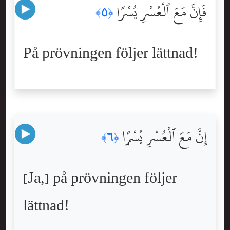
فَإِنَّ مَعَ ٱلْعُسْرِ يُسْرًا
﴿٥﴾
På prövningen följer lättnad!
إِنَّ مَعَ ٱلْعُسْرِ يُسْرًۭا
﴿٦﴾
[Ja,] på prövningen följer
lättnad!