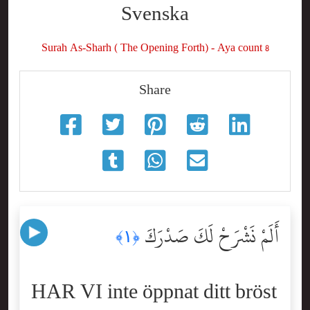
Svenska
Surah As-Sharh ( The Opening Forth) - Aya count 8
Share
أَلَمْ نَشْرَحْ لَكَ صَدْرَكَ
﴿١﴾
HAR VI inte öppnat ditt bröst