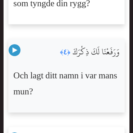
som tyngde din rygg?
وَرَفَعْنَا لَكَ ذِكْرَكَ
﴿٤﴾
Och lagt ditt namn i var mans
mun?