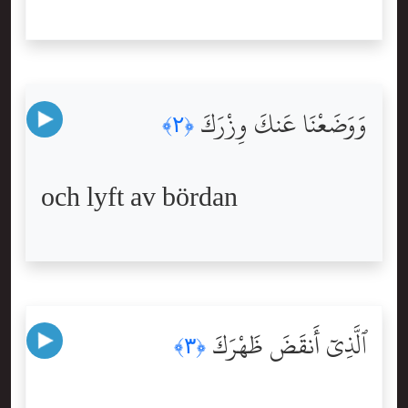
وَوَضَعْنَا عَنكَ وِزْرَكَ
﴿٢﴾
och lyft av bördan
ٱلَّذِىٓ أَنقَضَ ظَهْرَكَ
﴿٣﴾