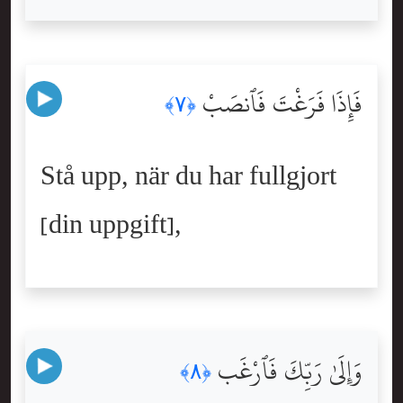
فَإِذَا فَرَغْتَ فَٱنصَبْ
﴿٧﴾
Stå upp, när du har fullgjort
[din uppgift],
وَإِلَىٰ رَبِّكَ فَٱرْغَب
﴿٨﴾