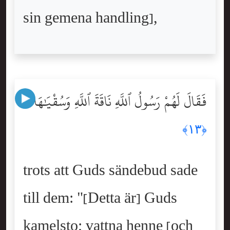
sin gemena handling],
فَقَالَ لَهُمْ رَسُولُ ٱللَّهِ نَاقَةَ ٱللَّهِ وَسُقْيَٰهَا
﴿١٣﴾
trots att Guds sändebud sade
till dem: "[Detta är] Guds
kamelsto; vattna henne [och