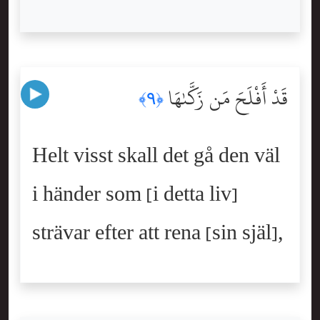
قَدْ أَفْلَحَ مَن زَكَّىٰهَا
﴿٩﴾
Helt visst skall det gå den väl
i händer som [i detta liv]
strävar efter att rena [sin själ],