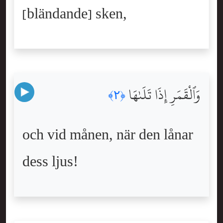
[bländande] sken,
وَٱلْقَمَرِ إِذَا تَلَىٰهَا
﴿٢﴾
och vid månen, när den lånar
dess ljus!