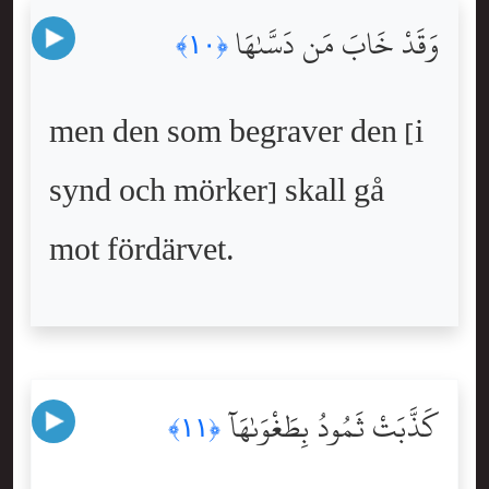
وَقَدْ خَابَ مَن دَسَّىٰهَا
﴿١٠﴾
men den som begraver den [i
synd och mörker] skall gå
mot fördärvet.
كَذَّبَتْ ثَمُودُ بِطَغْوَىٰهَآ
﴿١١﴾