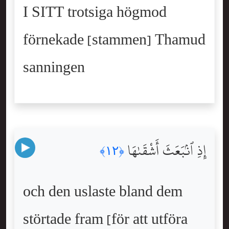
I SITT trotsiga högmod
förnekade [stammen] Thamud
sanningen
إِذِ ٱنۢبَعَثَ أَشْقَىٰهَا
﴿١٢﴾
och den uslaste bland dem
störtade fram [för att utföra