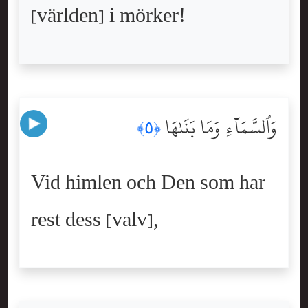
[världen] i mörker!
وَٱلسَّمَآءِ وَمَا بَنَىٰهَا
﴿٥﴾
Vid himlen och Den som har
rest dess [valv],