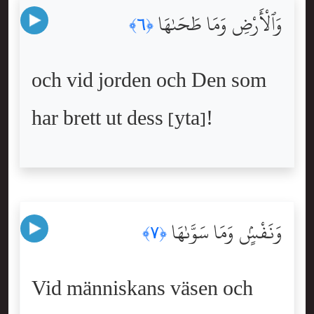
وَٱلْأَرْضِ وَمَا طَحَىٰهَا
﴿٦﴾
och vid jorden och Den som
har brett ut dess [yta]!
وَنَفْسٍۢ وَمَا سَوَّىٰهَا
﴿٧﴾
Vid människans väsen och