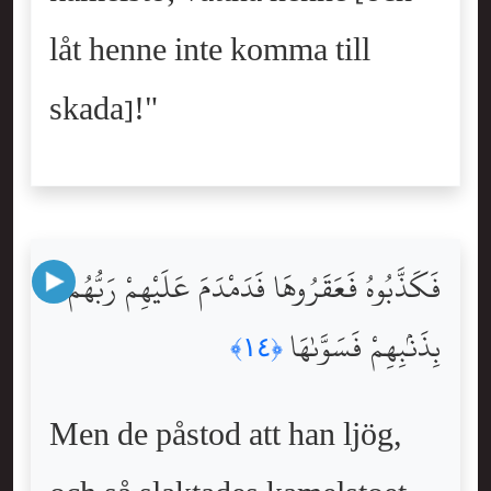
låt henne inte komma till
skada]!"
فَكَذَّبُوهُ فَعَقَرُوهَا فَدَمْدَمَ عَلَيْهِمْ رَبُّهُم
بِذَنۢبِهِمْ فَسَوَّىٰهَا
﴿١٤﴾
Men de påstod att han ljög,