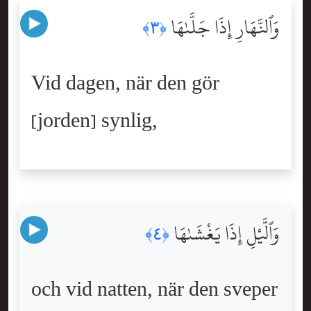
وَٱلنَّهَارِ إِذَا جَلَّىٰهَا
﴿٣﴾
Vid dagen, när den gör
[jorden] synlig,
وَٱلَّيْلِ إِذَا يَغْشَىٰهَا
﴿٤﴾
och vid natten, när den sveper