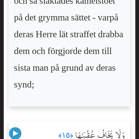
och så slaktades kamelstoet
på det grymma sättet - varpå
deras Herre lät straffet drabba
dem och förgjorde dem till
sista man på grund av deras
synd;
وَلَا يَخَافُ عُقْبَٰهَا
﴿١٥﴾