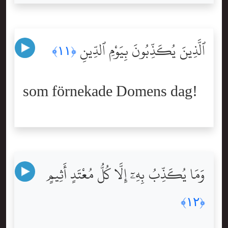
ٱلَّذِينَ يُكَذِّبُونَ بِيَوْمِ ٱلدِّينِ
﴿١١﴾
som förnekade Domens dag!
وَمَا يُكَذِّبُ بِهِۦٓ إِلَّا كُلُّ مُعْتَدٍ أَثِيمٍ
﴿١٢﴾