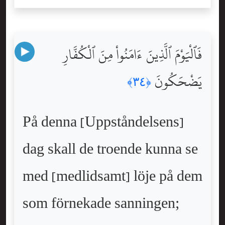
فَٱلْيَوْمَ ٱلَّذِينَ ءَامَنُواْ مِنَ ٱلْكُفَّارِ
يَضْحَكُونَ
﴿٣٤﴾
På denna [Uppståndelsens]
dag skall de troende kunna se
med [medlidsamt] löje på dem
som förnekade sanningen;