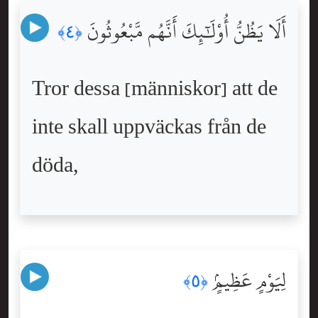
أَلَا يَظُنُّ أُوْلَٰٓئِكَ أَنَّهُم مَّبْعُوثُونَ
﴿٤﴾
Tror dessa [människor] att de
inte skall uppväckas från de
döda,
لِيَوْمٍ عَظِيمٍۢ
﴿٥﴾