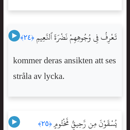
تَعْرِفُ فِى وُجُوهِهِمْ نَضْرَةَ ٱلنَّعِيمِ
﴿٢٤﴾
kommer deras ansikten att ses
stråla av lycka.
يُسْقَوْنَ مِن رَّحِيقٍۢ مَّخْتُومٍ
﴿٢٥﴾