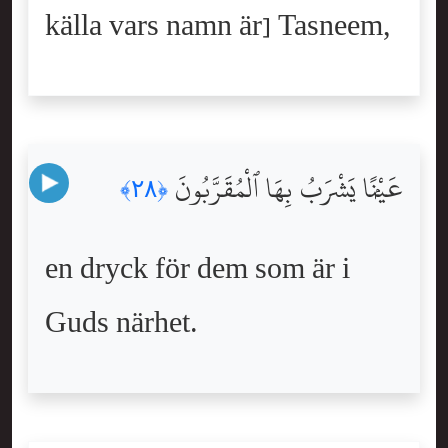
källa vars namn är] Tasneem,
عَيْنًۭا يَشْرَبُ بِهَا ٱلْمُقَرَّبُونَ
﴿٢٨﴾
en dryck för dem som är i
Guds närhet.