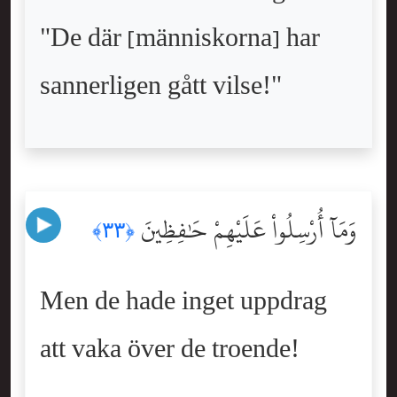
"De där [människorna] har
sannerligen gått vilse!"
وَمَآ أُرْسِلُواْ عَلَيْهِمْ حَٰفِظِينَ
﴿٣٣﴾
Men de hade inget uppdrag
att vaka över de troende!