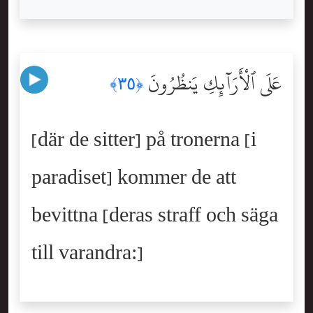
عَلَى ٱلْأَرَآئِكِ يَنظُرُونَ
﴿٣٥﴾
[där de sitter] på tronerna [i
paradiset] kommer de att
bevittna [deras straff och säga
till varandra:]