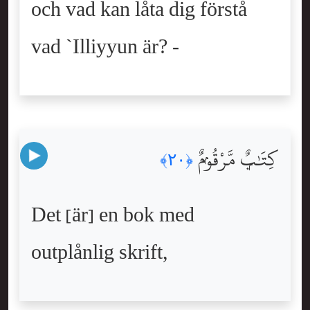
och vad kan låta dig förstå
vad `Illiyyun är? -
كِتَٰبٌۭ مَّرْقُومٌۭ
﴿٢٠﴾
Det [är] en bok med
outplånlig skrift,