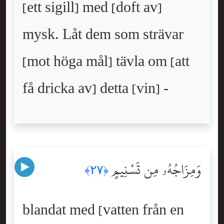
[ett sigill] med [doft av]
mysk. Låt dem som strävar
[mot höga mål] tävla om [att
få dricka av] detta [vin] -
وَمِزَاجُهُۥ مِن تَسْنِيمٍ
﴿٢٧﴾
blandat med [vatten från en