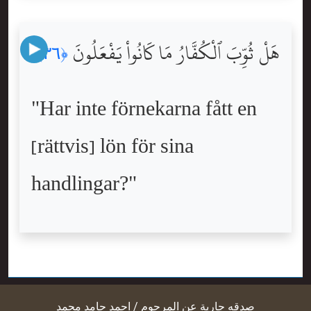
هَلْ ثُوِّبَ ٱلْكُفَّارُ مَا كَانُواْ يَفْعَلُونَ
﴿٣٦﴾
"Har inte förnekarna fått en
[rättvis] lön för sina
handlingar?"
صدقه جارية عن المرحوم / احمد حامد محمد