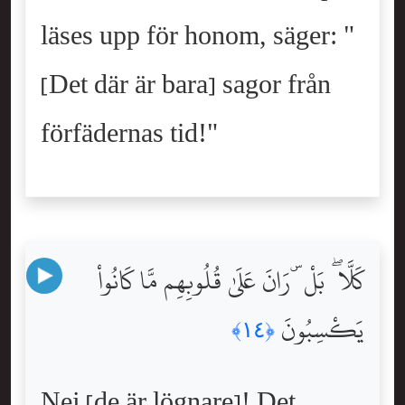
läses upp för honom, säger: "
[Det där är bara] sagor från
förfädernas tid!"
كَلَّا ۖ بَلْ ۜ رَانَ عَلَىٰ قُلُوبِهِم مَّا كَانُواْ
يَكْسِبُونَ
﴿١٤﴾
Nej [de är lögnare]! Det