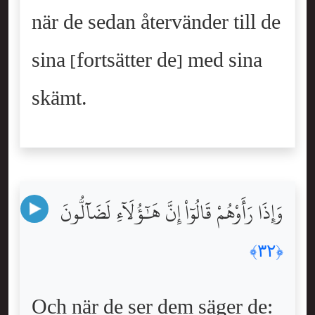
när de sedan återvänder till de
sina [fortsätter de] med sina
skämt.
وَإِذَا رَأَوْهُمْ قَالُوٓاْ إِنَّ هَٰٓؤُلَآءِ لَضَآلُّونَ
﴿٣٢﴾
Och när de ser dem säger de: