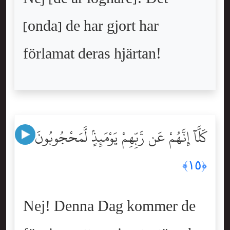
[onda] de har gjort har
förlamat deras hjärtan!
كَلَّآ إِنَّهُمْ عَن رَّبِّهِمْ يَوْمَئِذٍۢ لَّمَحْجُوبُونَ
﴿١٥﴾
Nej! Denna Dag kommer de