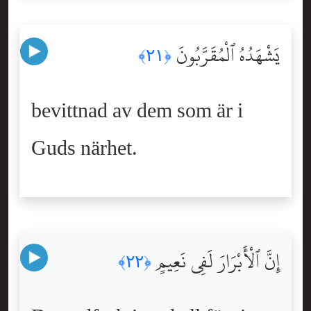
يَشْهَدُهُ ٱلْمُقَرَّبُونَ
﴿٢١﴾
bevittnad av dem som är i
Guds närhet.
إِنَّ ٱلْأَبْرَارَ لَفِى نَعِيمٍ
﴿٢٢﴾