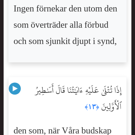
Ingen förnekar den utom den
som överträder alla förbud
och som sjunkit djupt i synd,
إِذَا تُتْلَىٰ عَلَيْهِ ءَايَٰتُنَا قَالَ أَسَٰطِيرُ
ٱلْأَوَّلِينَ
﴿١٣﴾
den som, när Våra budskap