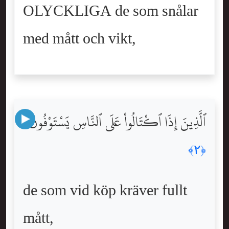
OLYCKLIGA de som snålar
med mått och vikt,
ٱلَّذِينَ إِذَا ٱكْتَالُواْ عَلَى ٱلنَّاسِ يَسْتَوْفُونَ
﴿٢﴾
de som vid köp kräver fullt
mått,