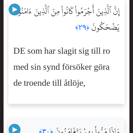
إِنَّ ٱلَّذِينَ أَجْرَمُواْ كَانُواْ مِنَ ٱلَّذِينَ ءَامَنُواْ
يَضْحَكُونَ
﴿٢٩﴾
DE som har slagit sig till ro
med sin synd försöker göra
de troende till åtlöje,
وَإِذَا مَرُّواْ بِهِمْ يَتَغَامَزُونَ
﴿٣٠﴾