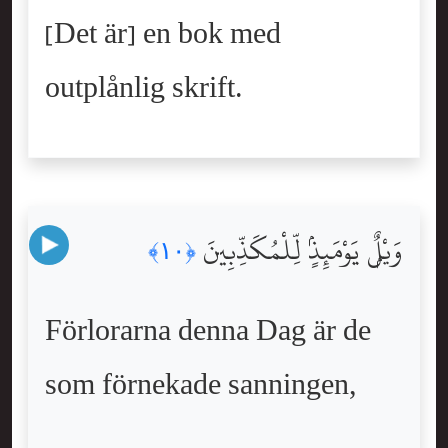
[Det är] en bok med
outplånlig skrift.
وَيْلٌۭ يَوْمَئِذٍۢ لِّلْمُكَذِّبِينَ
﴿١٠﴾
Förlorarna denna Dag är de
som förnekade sanningen,