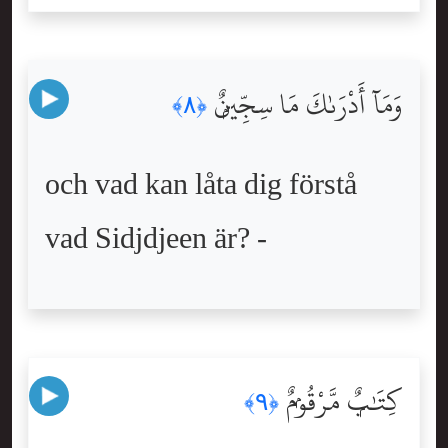
وَمَآ أَدْرَىٰكَ مَا سِجِّينٌۭ
﴿٨﴾
och vad kan låta dig förstå
vad Sidjdjeen är? -
كِتَٰبٌۭ مَّرْقُومٌۭ
﴿٩﴾