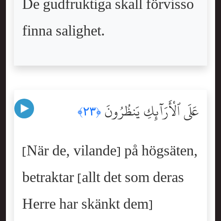
De gudfruktiga skall förvisso
finna salighet.
عَلَى ٱلْأَرَآئِكِ يَنظُرُونَ
﴿٢٣﴾
[När de, vilande] på högsäten,
betraktar [allt det som deras
Herre har skänkt dem]