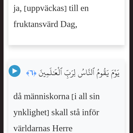
ja, [uppväckas] till en
fruktansvärd Dag,
يَوْمَ يَقُومُ ٱلنَّاسُ لِرَبِّ ٱلْعَٰلَمِينَ
﴿٦﴾
då människorna [i all sin
ynklighet] skall stå inför
världarnas Herre