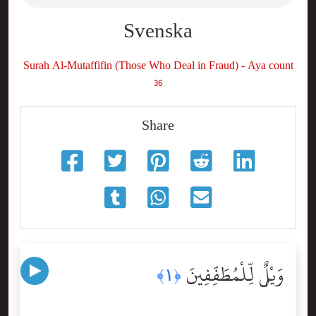
Svenska
Surah Al-Mutaffifin (Those Who Deal in Fraud) - Aya count
36
Share
وَيْلٌۭ لِّلْمُطَفِّفِينَ
﴿١﴾