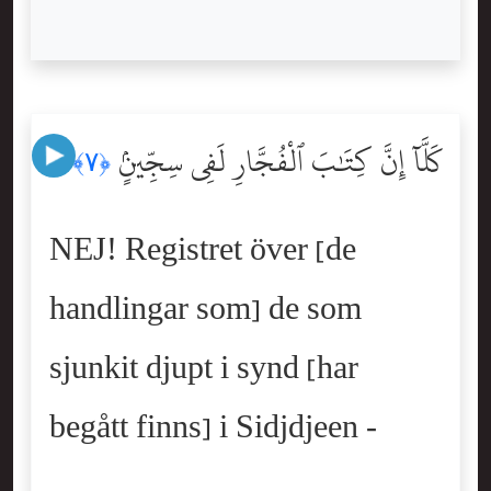
كَلَّآ إِنَّ كِتَٰبَ ٱلْفُجَّارِ لَفِى سِجِّينٍۢ
﴿٧﴾
NEJ! Registret över [de
handlingar som] de som
sjunkit djupt i synd [har
begått finns] i Sidjdjeen -