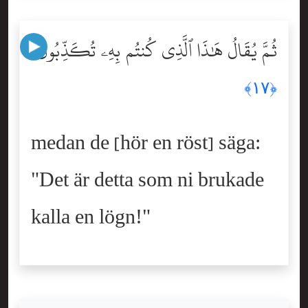
ثُمَّ يُقَالُ هَٰذَا ٱلَّذِى كُنتُم بِهِۦ تُكَذِّبُونَ
﴿١٧﴾
medan de [hör en röst] säga:
"Det är detta som ni brukade
kalla en lögn!"