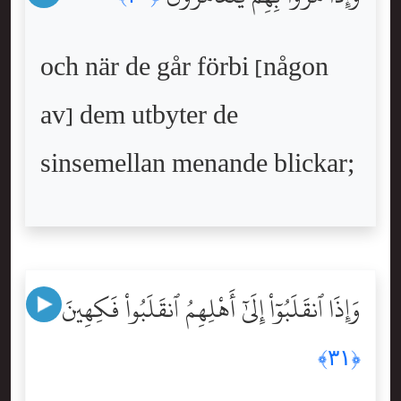
och när de går förbi [någon
av] dem utbyter de
sinsemellan menande blickar;
وَإِذَا ٱنقَلَبُوٓاْ إِلَىٰٓ أَهْلِهِمُ ٱنقَلَبُواْ فَكِهِينَ
﴿٣١﴾