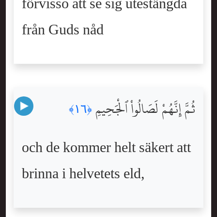
förvisso att se sig utestängda
från Guds nåd
ثُمَّ إِنَّهُمْ لَصَالُواْ ٱلْجَحِيمِ
﴿١٦﴾
och de kommer helt säkert att
brinna i helvetets eld,