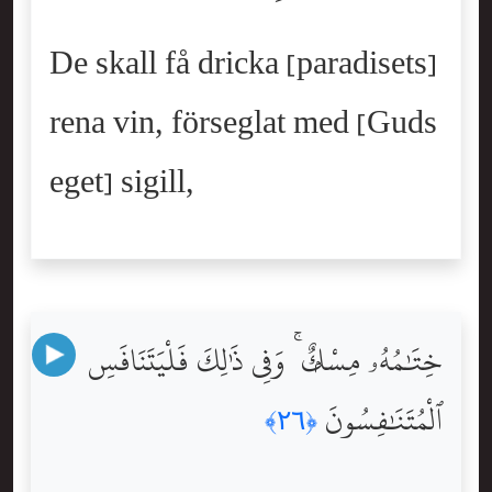
De skall få dricka [paradisets]
rena vin, förseglat med [Guds
eget] sigill,
خِتَٰمُهُۥ مِسْكٌۭ ۚ وَفِى ذَٰلِكَ فَلْيَتَنَافَسِ
ٱلْمُتَنَٰفِسُونَ
﴿٢٦﴾