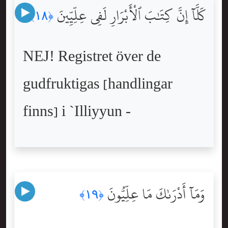
كَلَّآ إِنَّ كِتَٰبَ ٱلْأَبْرَارِ لَفِى عِلِّيِّينَ
﴿١٨﴾
NEJ! Registret över de
gudfruktigas [handlingar
finns] i `Illiyyun -
وَمَآ أَدْرَىٰكَ مَا عِلِّيُّونَ
﴿١٩﴾