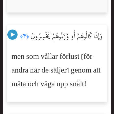
وَإِذَا كَالُوهُمْ أَو وَّزَنُوهُمْ يُخْسِرُونَ
﴿٣﴾
men som vållar förlust [för
andra när de säljer] genom att
mäta och väga upp snålt!