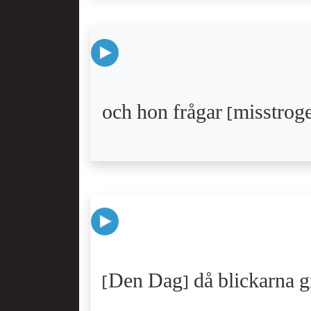
och hon frågar [misstro
[Den Dag] då blickarna g