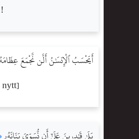
]!
أَيَحْسَبُ ٱلْإِنسَٰنُ أَلَّن نَّجْمَعَ عِظَامَ
 nytt]
بَلَىٰ قَٰدِرِينَ عَلَىٰٓ أَن نُّسَوِّىَ بَنَانَهُۥ
٤﴾