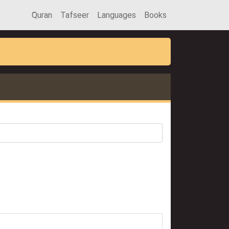
َQuran
Tafseer
Languages
Books