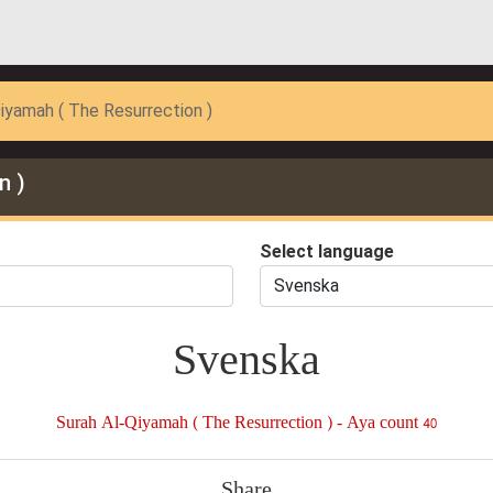
iyamah ( The Resurrection )
n )
Select language
Svenska
Surah Al-Qiyamah ( The Resurrection ) - Aya count 40
Share