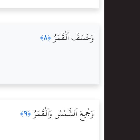
وَخَسَفَ ٱلْقَمَرُ
﴿٨﴾
وَجُمِعَ ٱلشَّمْسُ وَٱلْقَمَرُ
﴿٩﴾