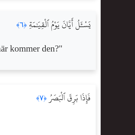
يَسْـَٔلُ أَيَّانَ يَوْمُ ٱلْقِيَٰمَةِ
﴿٦﴾
 när kommer den?"
فَإِذَا بَرِقَ ٱلْبَصَرُ
﴿٧﴾