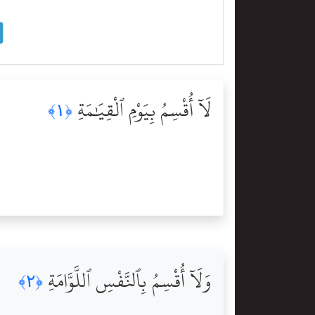
لَآ أُقْسِمُ بِيَوْمِ ٱلْقِيَٰمَةِ
﴿١﴾
وَلَآ أُقْسِمُ بِٱلنَّفْسِ ٱللَّوَّامَةِ
﴿٢﴾