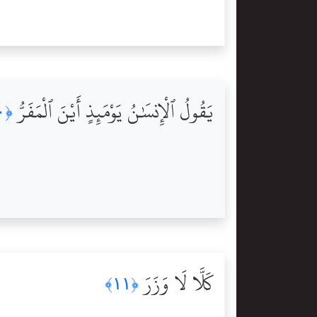
يَقُولُ ٱلْإِنسَٰنُ يَوْمَئِذٍ أَيْنَ ٱلْمَفَرُّ
﴿١٠﴾
كَلَّا لَا وَزَرَ
﴿١١﴾