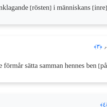
 anklagande [rösten] i människans [inre
هُۥ
﴿٣﴾
te förmår sätta samman hennes ben [på
﴿