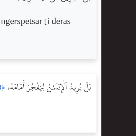
ingerspetsar [i deras
بَلْ يُرِيدُ ٱلْإِنسَٰنُ لِيَفْجُرَ أَمَامَهُۥ
﴿٥﴾