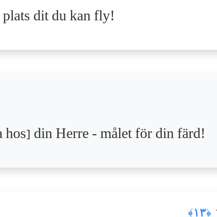
plats dit du kan fly!
 hos] din Herre - målet för din färd!
رَ
﴿١٣﴾