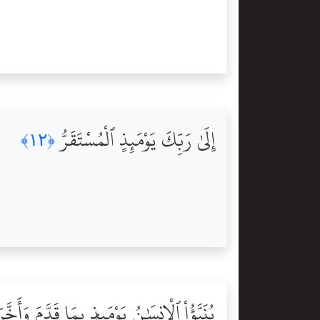
إِلَىٰ رَبِّكَ يَوْمَئِذٍ ٱلْمُسْتَقَرُّ
﴿١٢﴾
يُنَبَّؤُاْ ٱلْإِنسَٰنُ يَوْمَئِذٍۭ بِمَا قَدَّمَ وَأَخَّ