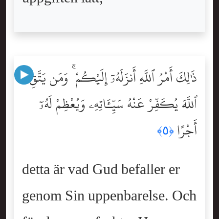
ذَٰلِكَ أَمْرُ ٱللَّهِ أَنزَلَهُۥٓ إِلَيْكُمْ ۚ وَمَن يَتَّقِ
ٱللَّهَ يُكَفِّرْ عَنْهُ سَيِّـَٔاتِهِۦ وَيُعْظِمْ لَهُۥٓ
أَجْرًا
﴿٥﴾
detta är vad Gud befaller er
genom Sin uppenbarelse. Och