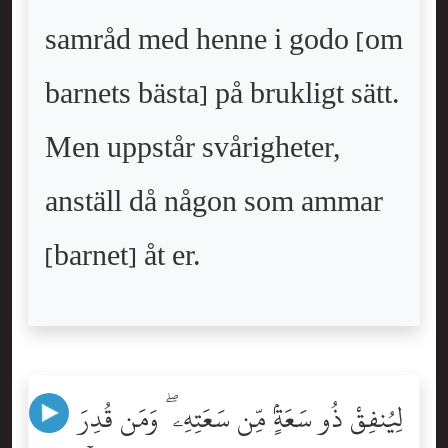
samråd med henne i godo [om
barnets bästa] på brukligt sätt.
Men uppstår svårigheter,
anställ då någon som ammar
[barnet] åt er.
لِيُنفِقْ ذُو سَعَةٍۢ مِّن سَعَتِهِۦ ۖ وَمَن قُدِرَ