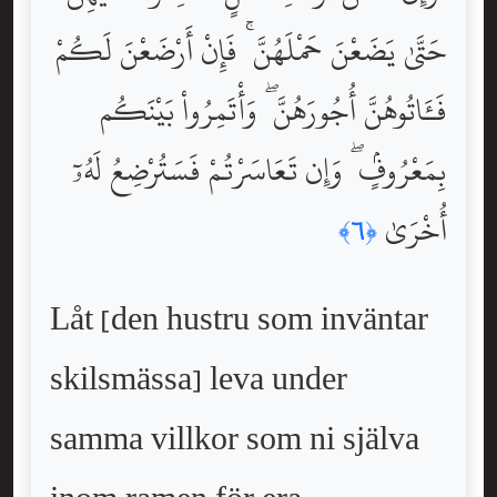
حَتَّىٰ يَضَعْنَ حَمْلَهُنَّ ۚ فَإِنْ أَرْضَعْنَ لَكُمْ
فَـَٔاتُوهُنَّ أُجُورَهُنَّ ۖ وَأْتَمِرُواْ بَيْنَكُم
بِمَعْرُوفٍۢ ۖ وَإِن تَعَاسَرْتُمْ فَسَتُرْضِعُ لَهُۥٓ
أُخْرَىٰ
﴿٦﴾
Låt [den hustru som inväntar
skilsmässa] leva under
samma villkor som ni själva