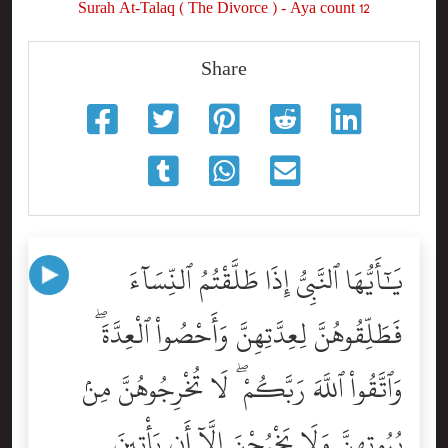
Surah At-Talaq ( The Divorce ) - Aya count 12
Share
يَٰٓأَيُّهَا ٱلنَّبِىُّ إِذَا طَلَّقْتُمُ ٱلنِّسَآءَ
فَطَلِّقُوهُنَّ لِعِدَّتِهِنَّ وَأَحْصُواْ ٱلْعِدَّةَ ۖ
وَٱتَّقُواْ ٱللَّهَ رَبَّكُمْ ۖ لَا تُخْرِجُوهُنَّ مِنۢ
بُيُوتِهِنَّ وَلَا يَخْرُجْنَ إِلَّآ أَن يَأْتِينَ