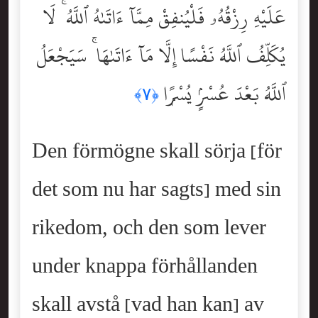
عَلَيْهِ رِزْقُهُۥ فَلْيُنفِقْ مِمَّآ ءَاتَىٰهُ ٱللَّهُ ۚ لَا
يُكَلِّفُ ٱللَّهُ نَفْسًا إِلَّا مَآ ءَاتَىٰهَا ۚ سَيَجْعَلُ
ٱللَّهُ بَعْدَ عُسْرٍۢ يُسْرًۭا
﴿٧﴾
Den förmögne skall sörja [för
det som nu har sagts] med sin
rikedom, och den som lever
under knappa förhållanden
skall avstå [vad han kan] av