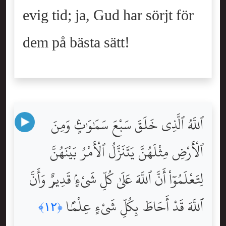
evig tid; ja, Gud har sörjt för
dem på bästa sätt!
ٱللَّهُ ٱلَّذِى خَلَقَ سَبْعَ سَمَٰوَٰتٍۢ وَمِنَ
ٱلْأَرْضِ مِثْلَهُنَّ يَتَنَزَّلُ ٱلْأَمْرُ بَيْنَهُنَّ
لِتَعْلَمُوٓاْ أَنَّ ٱللَّهَ عَلَىٰ كُلِّ شَىْءٍۢ قَدِيرٌۭ وَأَنَّ
ٱللَّهَ قَدْ أَحَاطَ بِكُلِّ شَىْءٍ عِلْمًۢا
﴿١٢﴾