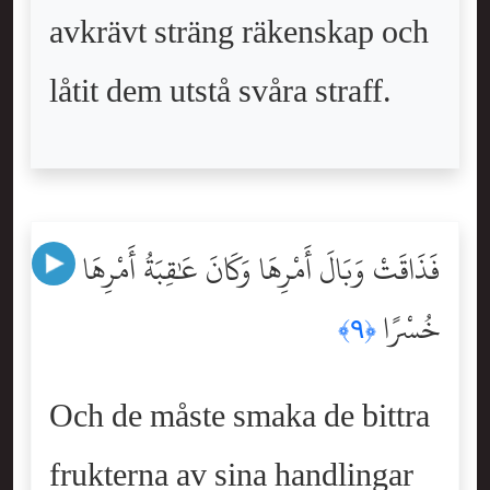
avkrävt sträng räkenskap och
låtit dem utstå svåra straff.
فَذَاقَتْ وَبَالَ أَمْرِهَا وَكَانَ عَٰقِبَةُ أَمْرِهَا
خُسْرًا
﴿٩﴾
Och de måste smaka de bittra
frukterna av sina handlingar