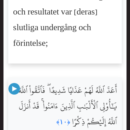
och resultatet var [deras]
slutliga undergång och
förintelse;
أَعَدَّ ٱللَّهُ لَهُمْ عَذَابًۭا شَدِيدًۭا ۖ فَٱتَّقُواْ ٱللَّهَ
يَٰٓأُوْلِى ٱلْأَلْبَٰبِ ٱلَّذِينَ ءَامَنُواْ ۚ قَدْ أَنزَلَ
ٱللَّهُ إِلَيْكُمْ ذِكْرًۭا
﴿١٠﴾