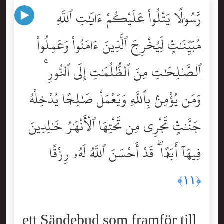
رَّسُولًۭا يَتْلُواْ عَلَيْكُمْ ءَايَٰتِ ٱللَّهِ
مُبَيِّنَٰتٍۢ لِّيُخْرِجَ ٱلَّذِينَ ءَامَنُواْ وَعَمِلُواْ
ٱلصَّٰلِحَٰتِ مِنَ ٱلظُّلُمَٰتِ إِلَى ٱلنُّورِ ۚ
وَمَن يُؤْمِنۢ بِٱللَّهِ وَيَعْمَلْ صَٰلِحًۭا يُدْخِلْهُ
جَنَّٰتٍۢ تَجْرِى مِن تَحْتِهَا ٱلْأَنْهَٰرُ خَٰلِدِينَ
فِيهَآ أَبَدًۭا ۖ قَدْ أَحْسَنَ ٱللَّهُ لَهُۥ رِزْقًا
﴿١١﴾
ett Sändebud som framför till