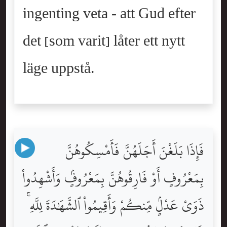
ingenting veta - att Gud efter
det [som varit] låter ett nytt
läge uppstå.
فَإِذَا بَلَغْنَ أَجَلَهُنَّ فَأَمْسِكُوهُنَّ
بِمَعْرُوفٍ أَوْ فَارِقُوهُنَّ بِمَعْرُوفٍۢ وَأَشْهِدُواْ
ذَوَىْ عَدْلٍۢ مِّنكُمْ وَأَقِيمُواْ ٱلشَّهَٰدَةَ لِلَّهِ ۚ