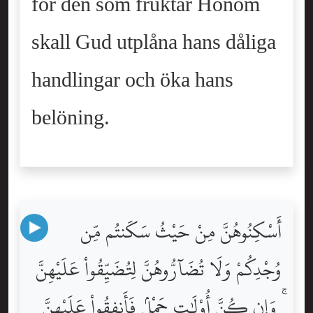
för den som fruktar Honom
skall Gud utplåna hans dåliga
handlingar och öka hans
belöning.
أَسْكِنُوهُنَّ مِنْ حَيْثُ سَكَنتُم مِّن
وُجْدِكُمْ وَلَا تُضَآرُّوهُنَّ لِتُضَيِّقُواْ عَلَيْهِنَّ
ۚ وَإِن كُنَّ أُوْلَٰتِ حَمْلٍۢ فَأَنفِقُواْ عَلَيْهِنَّ