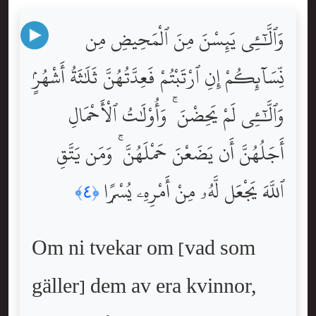
وَٱلَّٰٓـِٔى يَئِسْنَ مِنَ ٱلْمَحِيضِ مِن
نِّسَآئِكُمْ إِنِ ٱرْتَبْتُمْ فَعِدَّتُهُنَّ ثَلَٰثَةُ أَشْهُرٍۢ
وَٱلَّٰٓـِٔى لَمْ يَحِضْنَ ۚ وَأُوْلَٰتُ ٱلْأَحْمَالِ
أَجَلُهُنَّ أَن يَضَعْنَ حَمْلَهُنَّ ۚ وَمَن يَتَّقِ
ٱللَّهَ يَجْعَل لَّهُۥ مِنْ أَمْرِهِۦ يُسْرًۭا
﴿٤﴾
Om ni tvekar om [vad som
gäller] dem av era kvinnor,