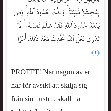
بِفَٰحِشَةٍۢ مُّبَيِّنَةٍۢ ۚ وَتِلْكَ حُدُودُ ٱللَّهِ ۚ وَمَن
يَتَعَدَّ حُدُودَ ٱللَّهِ فَقَدْ ظَلَمَ نَفْسَهُۥ ۚ لَا
تَدْرِى لَعَلَّ ٱللَّهَ يُحْدِثُ بَعْدَ ذَٰلِكَ أَمْرًۭا
﴿١﴾
PROFET! När någon av er
har för avsikt att skilja sig
från sin hustru, skall han