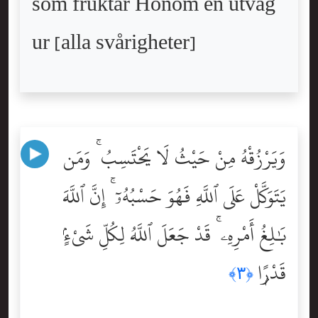
som fruktar Honom en utväg
ur [alla svårigheter]
وَيَرْزُقْهُ مِنْ حَيْثُ لَا يَحْتَسِبُ ۚ وَمَن
يَتَوَكَّلْ عَلَى ٱللَّهِ فَهُوَ حَسْبُهُۥٓ ۚ إِنَّ ٱللَّهَ
بَٰلِغُ أَمْرِهِۦ ۚ قَدْ جَعَلَ ٱللَّهُ لِكُلِّ شَىْءٍۢ
قَدْرًۭا
﴿٣﴾