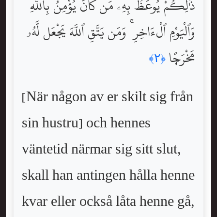
ذَٰلِكُمْ يُوعَظُ بِهِۦ مَن كَانَ يُؤْمِنُ بِٱللَّهِ
وَٱلْيَوْمِ ٱلْءَاخِرِ ۚ وَمَن يَتَّقِ ٱللَّهَ يَجْعَل لَّهُۥ
مَخْرَجًۭا
﴿٢﴾
[När någon av er skilt sig från
sin hustru] och hennes
väntetid närmar sig sitt slut,
skall han antingen hålla henne
kvar eller också låta henne gå,