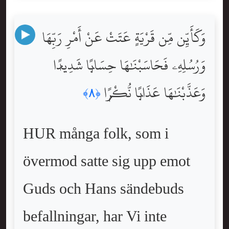
وَكَأَيِّن مِّن قَرْيَةٍ عَتَتْ عَنْ أَمْرِ رَبِّهَا
وَرُسُلِهِۦ فَحَاسَبْنَٰهَا حِسَابًۭا شَدِيدًۭا
وَعَذَّبْنَٰهَا عَذَابًۭا نُّكْرًۭا
﴿٨﴾
HUR många folk, som i
övermod satte sig upp emot
Guds och Hans sändebuds
befallningar, har Vi inte