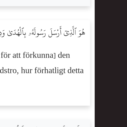
هُوَ ٱلَّذِىٓ أَرْسَلَ رَسُولَهُۥ بِٱلْهُدَىٰ وَدِ
för att förkunna] den
stro, hur förhatligt detta