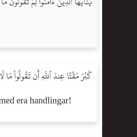
يَٰٓأَيُّهَا ٱلَّذِينَ ءَامَنُواْ لِمَ تَقُولُونَ م
كَبُرَ مَقْتًا عِندَ ٱللَّهِ أَن تَقُولُواْ مَا ل
 med era handlingar!