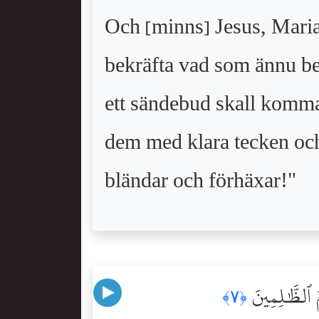
Och [minns] Jesus, Marias 
bekräfta vad som ännu bes
ett sändebud skall komma
dem med klara tecken och
bländar och förhäxar!"
مَ ٱلظَّٰلِمِينَ
﴿٧﴾