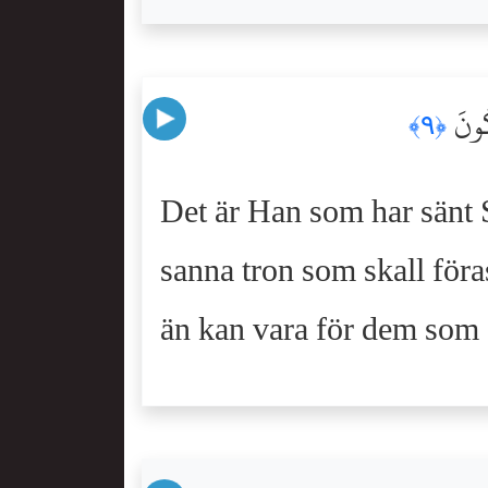
ِكُونَ
﴿٩﴾
Det är Han som har sänt 
sanna tron som skall föras
än kan vara för dem som 