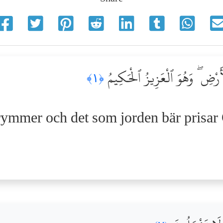
ْأَرْضِ ۖ وَهُوَ ٱلْعَزِيزُ ٱلْحَكِيمُ
﴿١﴾
ymmer och det som jorden bär prisar