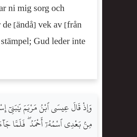
kar ni mig sorg och
 de [ändå] vek av [från
stämpel; Gud leder inte
وَإِذْ قَالَ عِيسَى ٱبْنُ مَرْيَمَ يَٰبَنِىٓ إِسْرَٰ
مِنۢ بَعْدِى ٱسْمُهُۥٓ أَحْمَدُ ۖ فَلَمَّا جَآءَه