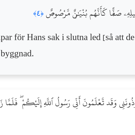
بِيلِهِۦ صَفًّۭا كَأَنَّهُم بُنْيَٰنٌۭ مَّرْصُوصٌۭ
﴿٤﴾
 för Hans sak i slutna led [så att de
d byggnad.
ُونَنِى وَقَد تَّعْلَمُونَ أَنِّى رَسُولُ ٱللَّهِ إِلَيْكُمْ ۖ فَلَمَّا زَاغُو