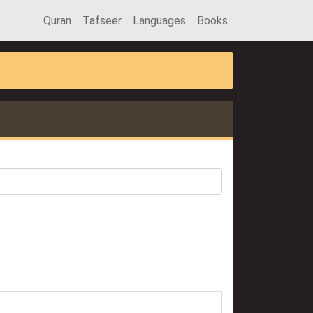
َQuran
Tafseer
Languages
Books