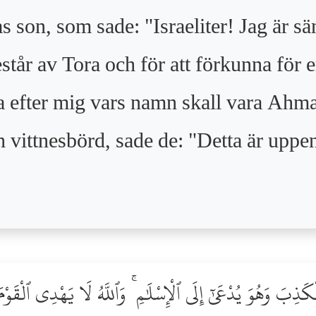
son, som sade: "Israeliter! Jag är sänd
tår av Tora och för att förkunna för e
 efter mig vars namn skall vara Ahma
 vittnesbörd, sade de: "Detta är uppen
ْكَذِبَ وَهُوَ يُدْعَىٰٓ إِلَى ٱلْإِسْلَٰمِ ۚ وَٱللَّهُ لَا يَهْدِى ٱلْقَوْ