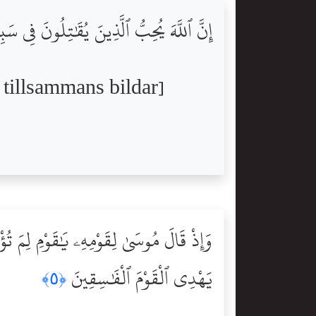
إِنَّ ٱللَّهَ يُحِبُّ ٱلَّذِينَ يُقَٰتِلُونَ فِى سَ
 tillsammans bildar]
وَإِذْ قَالَ مُوسَىٰ لِقَوْمِهِۦ يَٰقَوْمِ لِمَ تُؤْذ
يَهْدِى ٱلْقَوْمَ ٱلْفَٰسِقِينَ
﴿٥﴾