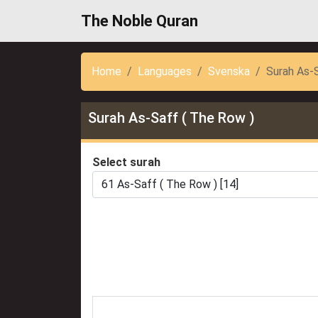
The Noble Quran
Home
Languages
Svenska
Surah As-
Surah As-Saff ( The Row )
Select surah