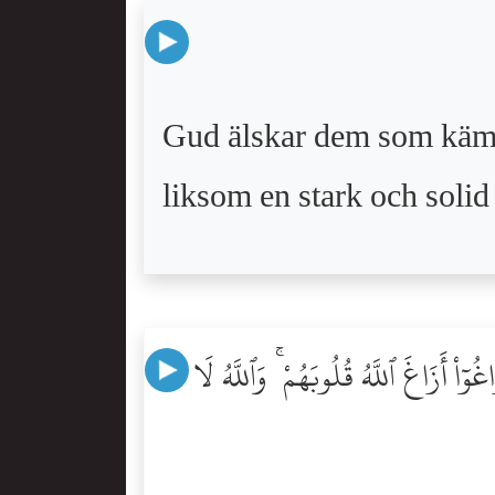
Gud älskar dem som kämpar
liksom en stark och soli
ٓاْ أَزَاغَ ٱللَّهُ قُلُوبَهُمْ ۚ وَٱللَّهُ لَا