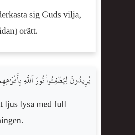
derkasta sig Guds vilja,
dan] orätt.
يُرِيدُونَ لِيُطْفِـُٔواْ نُورَ ٱللَّهِ بِأَفْوَٰهِهِ
t ljus lysa med full
ningen.