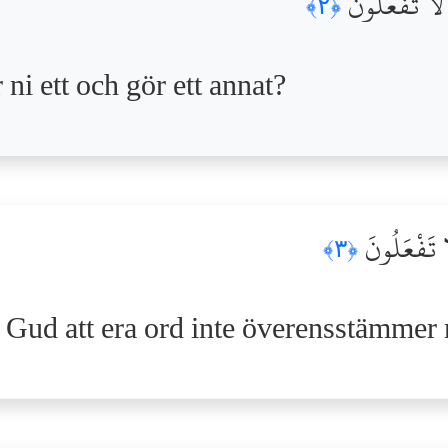
َا لَا تَفْعَلُونَ
﴿٢﴾
 ett och gör ett annat?
َا تَفْعَلُونَ
﴿٣﴾
ör Gud att era ord inte överensstämmer