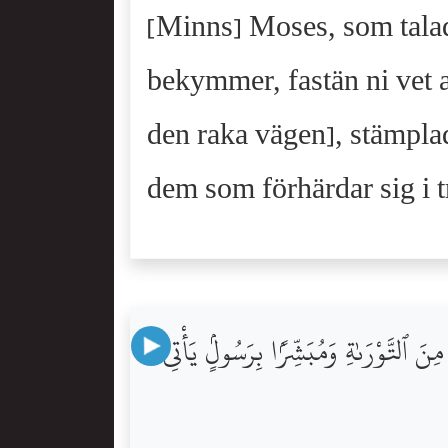
[Minns] Moses, som talade
bekymmer, fastän ni vet a
den raka vägen], stämpla
dem som förhärdar sig i t
نَ ٱلتَّوْرَىٰةِ وَمُبَشِّرًۢا بِرَسُولٍۢ يَأْتِى