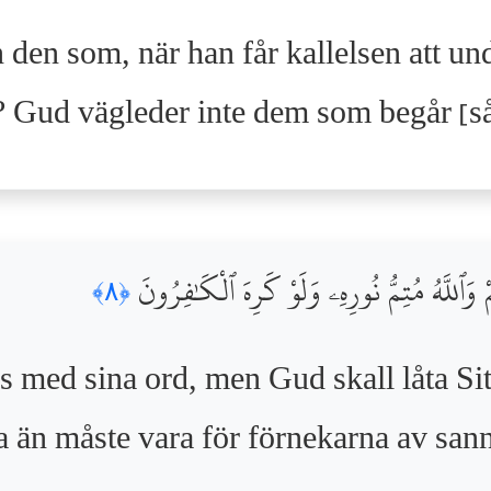
 den som, när han får kallelsen att un
 Gud vägleder inte dem som begår [så
مْ وَٱللَّهُ مُتِمُّ نُورِهِۦ وَلَوْ كَرِهَ ٱلْكَٰفِرُونَ
﴿٨﴾
s med sina ord, men Gud skall låta Sit
tta än måste vara för förnekarna av san