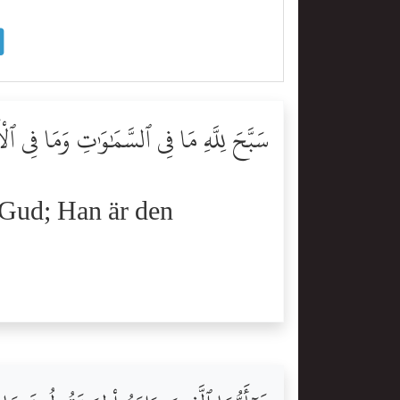
سَبَّحَ لِلَّهِ مَا فِى ٱلسَّمَٰوَٰتِ وَمَا فِى ٱل
 Gud; Han är den