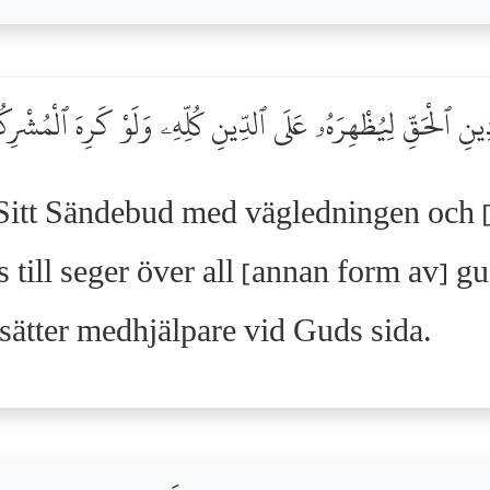
ينِ ٱلْحَقِّ لِيُظْهِرَهُۥ عَلَى ٱلدِّينِ كُلِّهِۦ وَلَوْ كَرِهَ ٱلْمُشْر
Sitt Sändebud med vägledningen och [
 till seger över all [annan form av] gud
sätter medhjälpare vid Guds sida.