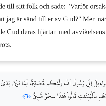
 till sitt folk och sade: "Varför orsa
tt jag är sänd till er av Gud?" Men när
de Gud deras hjärtan med avvikelsens 
rots.
ٓءِيلَ إِنِّى رَسُولُ ٱللَّهِ إِلَيْكُم مُّصَدِّقًۭا لِّمَا بَيْنَ يَدَىَّ مِ
ُم بِٱلْبَيِّنَٰتِ قَالُواْ هَٰذَا سِحْرٌۭ مُّبِينٌۭ
﴿٦﴾