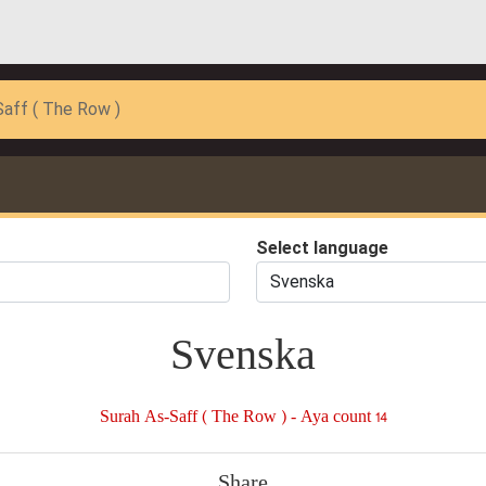
Saff ( The Row )
Select language
Svenska
Surah As-Saff ( The Row ) - Aya count 14
Share