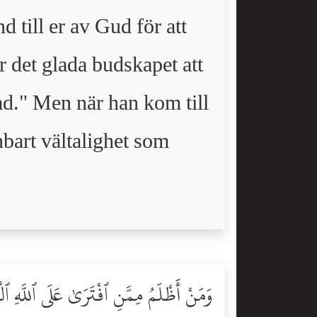
 till er av Gud för att
r det glada budskapet att
d." Men när han kom till
bart vältalighet som
وَمَنْ أَظْلَمُ مِمَّنِ ٱفْتَرَىٰ عَلَى ٱللَّهِ ٱل