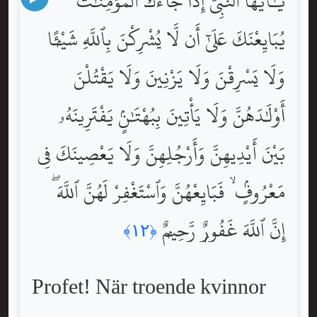
يَٰٓأَيُّهَا ٱلنَّبِىُّ إِذَا جَآءَكَ ٱلْمُؤْمِنَٰتُ
يُبَايِعْنَكَ عَلَىٰٓ أَن لَّا يُشْرِكْنَ بِٱللَّهِ شَيْـًۭٔا
وَلَا يَسْرِقْنَ وَلَا يَزْنِينَ وَلَا يَقْتُلْنَ
أَوْلَٰدَهُنَّ وَلَا يَأْتِينَ بِبُهْتَٰنٍۢ يَفْتَرِينَهُۥ
بَيْنَ أَيْدِيهِنَّ وَأَرْجُلِهِنَّ وَلَا يَعْصِينَكَ فِى
مَعْرُوفٍۢ ۙ فَبَايِعْهُنَّ وَٱسْتَغْفِرْ لَهُنَّ ٱللَّهَ ۖ
إِنَّ ٱللَّهَ غَفُورٌۭ رَّحِيمٌۭ
﴿١٢﴾
Profet! När troende kvinnor