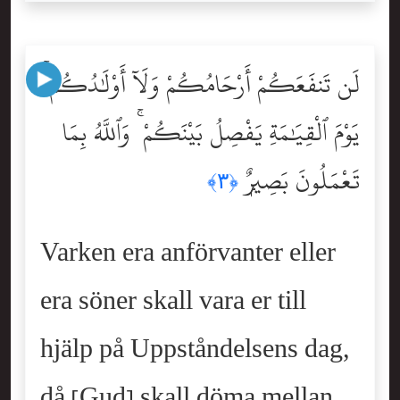
لَن تَنفَعَكُمْ أَرْحَامُكُمْ وَلَآ أَوْلَٰدُكُمْ ۚ
يَوْمَ ٱلْقِيَٰمَةِ يَفْصِلُ بَيْنَكُمْ ۚ وَٱللَّهُ بِمَا
تَعْمَلُونَ بَصِيرٌۭ
﴿٣﴾
Varken era anförvanter eller
era söner skall vara er till
hjälp på Uppståndelsens dag,
då [Gud] skall döma mellan