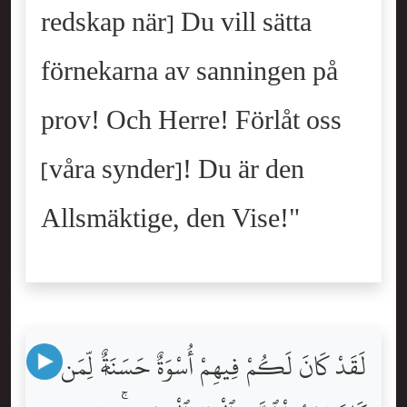
redskap när] Du vill sätta
förnekarna av sanningen på
prov! Och Herre! Förlåt oss
[våra synder]! Du är den
Allsmäktige, den Vise!"
لَقَدْ كَانَ لَكُمْ فِيهِمْ أُسْوَةٌ حَسَنَةٌۭ لِّمَن