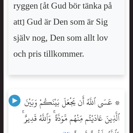
ryggen [åt Gud bör tänka på
att] Gud är Den som är Sig
själv nog, Den som allt lov
och pris tillkommer.
۞ عَسَى ٱللَّهُ أَن يَجْعَلَ بَيْنَكُمْ وَبَيْنَ
ٱلَّذِينَ عَادَيْتُم مِّنْهُم مَّوَدَّةًۭ ۚ وَٱللَّهُ قَدِيرٌۭ ۚ