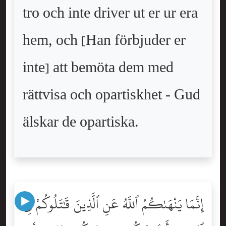
tro och inte driver ut er ur era
hem, och [Han förbjuder er
inte] att bemöta dem med
rättvisa och opartiskhet - Gud
älskar de opartiska.
إِنَّمَا يَنْهَىٰكُمُ ٱللَّهُ عَنِ ٱلَّذِينَ قَٰتَلُوكُمْ فِى