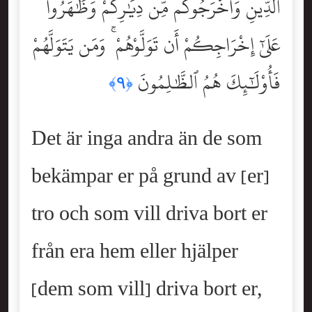
ٱلدِّينِ وَأَخْرَجُوكُم مِّن دِيَٰرِكُمْ وَظَٰهَرُواْ
عَلَىٰٓ إِخْرَاجِكُمْ أَن تَوَلَّوْهُمْ ۚ وَمَن يَتَوَلَّهُمْ
فَأُوْلَٰٓئِكَ هُمُ ٱلظَّٰلِمُونَ
﴿٩﴾
Det är inga andra än de som
bekämpar er på grund av [er]
tro och som vill driva bort er
från era hem eller hjälper
[dem som vill] driva bort er,