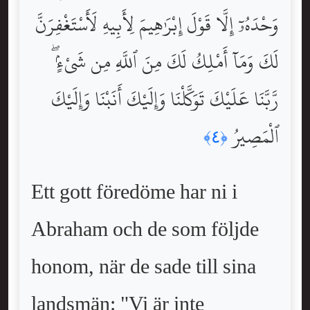
وَحْدَهُۥٓ إِلَّا قَوْلَ إِبْرَٰهِيمَ لِأَبِيهِ لَأَسْتَغْفِرَنَّ
لَكَ وَمَآ أَمْلِكُ لَكَ مِنَ ٱللَّهِ مِن شَىْءٍۢ ۖ
رَّبَّنَا عَلَيْكَ تَوَكَّلْنَا وَإِلَيْكَ أَنَبْنَا وَإِلَيْكَ
ٱلْمَصِيرُ
﴿٤﴾
Ett gott föredöme har ni i
Abraham och de som följde
honom, när de sade till sina
landsmän: "Vi är inte