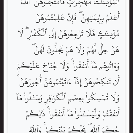
ٱلْمُؤْمِنَٰتُ مُهَٰجِرَٰتٍۢ فَٱمْتَحِنُوهُنَّ ۖ ٱللَّهُ
أَعْلَمُ بِإِيمَٰنِهِنَّ ۖ فَإِنْ عَلِمْتُمُوهُنَّ
مُؤْمِنَٰتٍۢ فَلَا تَرْجِعُوهُنَّ إِلَى ٱلْكُفَّارِ ۖ لَا
هُنَّ حِلٌّۭ لَّهُمْ وَلَا هُمْ يَحِلُّونَ لَهُنَّ ۖ
وَءَاتُوهُم مَّآ أَنفَقُواْ ۚ وَلَا جُنَاحَ عَلَيْكُمْ
أَن تَنكِحُوهُنَّ إِذَآ ءَاتَيْتُمُوهُنَّ أُجُورَهُنَّ ۚ
وَلَا تُمْسِكُواْ بِعِصَمِ ٱلْكَوَافِرِ وَسْـَٔلُواْ مَآ
أَنفَقْتُمْ وَلْيَسْـَٔلُواْ مَآ أَنفَقُواْ ۚ ذَٰلِكُمْ
حُكْمُ ٱللَّهِ ۖ يَحْكُمُ بَيْنَكُمْ ۚ وَٱللَّهُ