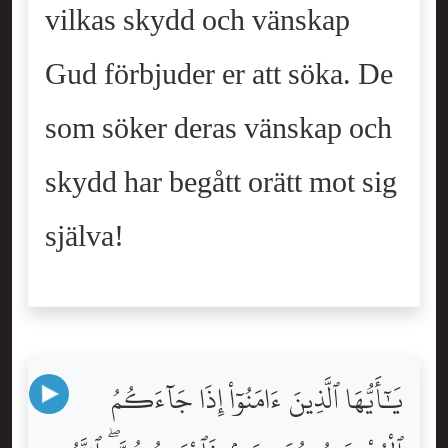
vilkas skydd och vänskap
Gud förbjuder er att söka. De
som söker deras vänskap och
skydd har begått orätt mot sig
själva!
يَٰٓأَيُّهَا ٱلَّذِينَ ءَامَنُوٓاْ إِذَا جَآءَكُمُ