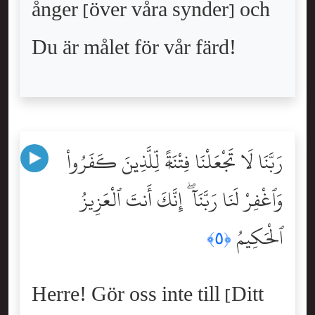
ånger [över våra synder] och
Du är målet för vår färd!
رَبَّنَا لَا تَجْعَلْنَا فِتْنَةًۭ لِّلَّذِينَ كَفَرُواْ
وَٱغْفِرْ لَنَا رَبَّنَآ ۖ إِنَّكَ أَنتَ ٱلْعَزِيزُ
ٱلْحَكِيمُ
﴿٥﴾
Herre! Gör oss inte till [Ditt