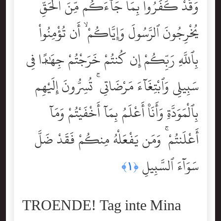
وَقَدْ كَفَرُواْ بِمَا جَآءَكُم مِّنَ ٱلْحَقِّ
يُخْرِجُونَ ٱلرَّسُولَ وَإِيَّاكُمْ ۙ أَن تُؤْمِنُواْ
بِٱللَّهِ رَبِّكُمْ إِن كُنتُمْ خَرَجْتُمْ جِهَٰدًۭا فِى
سَبِيلِى وَٱبْتِغَآءَ مَرْضَاتِى ۚ تُسِرُّونَ إِلَيْهِم
بِٱلْمَوَدَّةِ وَأَنَا۠ أَعْلَمُ بِمَآ أَخْفَيْتُمْ وَمَآ
أَعْلَنتُمْ ۚ وَمَن يَفْعَلْهُ مِنكُمْ فَقَدْ ضَلَّ
سَوَآءَ ٱلسَّبِيلِ
﴿١﴾
TROENDE! Tag inte Mina