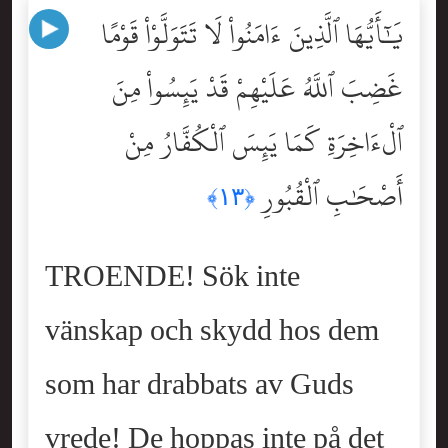
يَٰٓأَيُّهَا ٱلَّذِينَ ءَامَنُواْ لَا تَتَوَلَّوْاْ قَوْمًا
غَضِبَ ٱللَّهُ عَلَيْهِمْ قَدْ يَئِسُواْ مِنَ
ٱلْءَاخِرَةِ كَمَا يَئِسَ ٱلْكُفَّارُ مِنْ
أَصْحَٰبِ ٱلْقُبُورِ
﴿١٣﴾
TROENDE! Sök inte
vänskap och skydd hos dem
som har drabbats av Guds
vrede! De hoppas inte på det