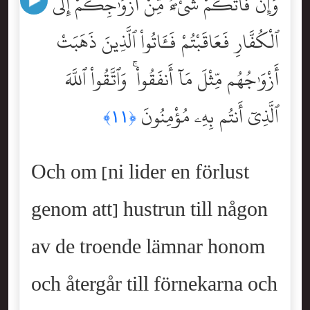
وَإِن فَاتَكُمْ شَىْءٌۭ مِّنْ أَزْوَٰجِكُمْ إِلَى
ٱلْكُفَّارِ فَعَاقَبْتُمْ فَـَٔاتُواْ ٱلَّذِينَ ذَهَبَتْ
أَزْوَٰجُهُم مِّثْلَ مَآ أَنفَقُواْ ۚ وَٱتَّقُواْ ٱللَّهَ
ٱلَّذِىٓ أَنتُم بِهِۦ مُؤْمِنُونَ
﴿١١﴾
Och om [ni lider en förlust
genom att] hustrun till någon
av de troende lämnar honom
och återgår till förnekarna och