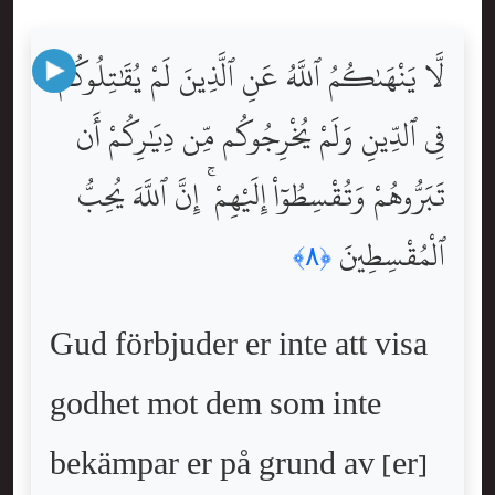
لَّا يَنْهَىٰكُمُ ٱللَّهُ عَنِ ٱلَّذِينَ لَمْ يُقَٰتِلُوكُمْ
فِى ٱلدِّينِ وَلَمْ يُخْرِجُوكُم مِّن دِيَٰرِكُمْ أَن
تَبَرُّوهُمْ وَتُقْسِطُوٓاْ إِلَيْهِمْ ۚ إِنَّ ٱللَّهَ يُحِبُّ
ٱلْمُقْسِطِينَ
﴿٨﴾
Gud förbjuder er inte att visa
godhet mot dem som inte
bekämpar er på grund av [er]