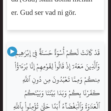
er. Gud ser vad ni gör.
قَدْ كَانَتْ لَكُمْ أُسْوَةٌ حَسَنَةٌۭ فِىٓ إِبْرَٰهِيمَ
وَٱلَّذِينَ مَعَهُۥٓ إِذْ قَالُواْ لِقَوْمِهِمْ إِنَّا بُرَءَٰٓؤُاْ
مِنكُمْ وَمِمَّا تَعْبُدُونَ مِن دُونِ ٱللَّهِ
كَفَرْنَا بِكُمْ وَبَدَا بَيْنَنَا وَبَيْنَكُمُ
ٱلْعَدَٰوَةُ وَٱلْبَغْضَآءُ أَبَدًا حَتَّىٰ تُؤْمِنُواْ بِٱللَّهِ