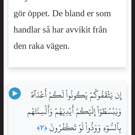
gör öppet. De bland er som
handlar så har avvikit från
den raka vägen.
إِن يَثْقَفُوكُمْ يَكُونُواْ لَكُمْ أَعْدَآءًۭ
وَيَبْسُطُوٓاْ إِلَيْكُمْ أَيْدِيَهُمْ وَأَلْسِنَتَهُم
بِٱلسُّوٓءِ وَوَدُّواْ لَوْ تَكْفُرُونَ
﴿٢﴾