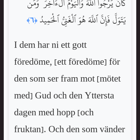
كَانَ يَرْجُواْ ٱللَّهَ وَٱلْيَوْمَ ٱلْءَاخِرَ ۚ وَمَن
يَتَوَلَّ فَإِنَّ ٱللَّهَ هُوَ ٱلْغَنِىُّ ٱلْحَمِيدُ
﴿٦﴾
I dem har ni ett gott
föredöme, [ett föredöme] för
den som ser fram mot [mötet
med] Gud och den Yttersta
dagen med hopp [och
fruktan]. Och den som vänder