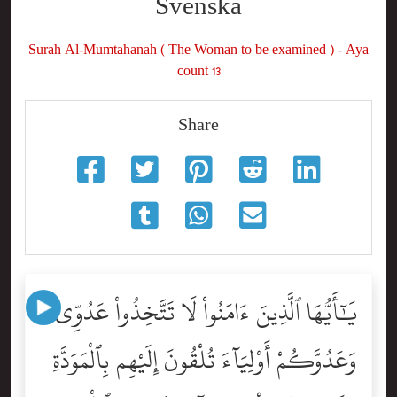
Svenska
Surah Al-Mumtahanah ( The Woman to be examined ) - Aya
count 13
Share
يَٰٓأَيُّهَا ٱلَّذِينَ ءَامَنُواْ لَا تَتَّخِذُواْ عَدُوِّى
وَعَدُوَّكُمْ أَوْلِيَآءَ تُلْقُونَ إِلَيْهِم بِٱلْمَوَدَّةِ