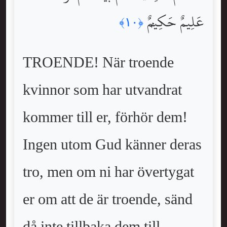
عَلِيمٌ حَكِيمٌۭ
﴿١٠﴾
TROENDE! När troende
kvinnor som har utvandrat
kommer till er, förhör dem!
Ingen utom Gud känner deras
tro, men om ni har övertygat
er om att de är troende, sänd