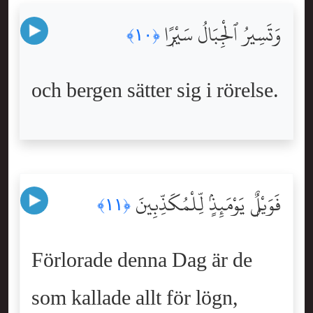
وَتَسِيرُ ٱلْجِبَالُ سَيْرًۭا
﴿١٠﴾
och bergen sätter sig i rörelse.
فَوَيْلٌۭ يَوْمَئِذٍۢ لِّلْمُكَذِّبِينَ
﴿١١﴾
Förlorade denna Dag är de
som kallade allt för lögn,