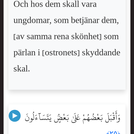
Och hos dem skall vara
ungdomar, som betjänar dem,
[av samma rena skönhet] som
pärlan i [ostronets] skyddande
skal.
وَأَقْبَلَ بَعْضُهُمْ عَلَىٰ بَعْضٍۢ يَتَسَآءَلُونَ
﴿٢٥﴾