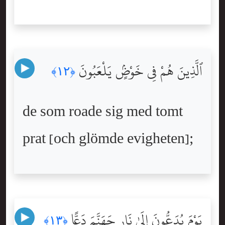
ٱلَّذِينَ هُمْ فِى خَوْضٍۢ يَلْعَبُونَ
﴿١٢﴾
de som roade sig med tomt
prat [och glömde evigheten];
يَوْمَ يُدَعُّونَ إِلَىٰ نَارِ جَهَنَّمَ دَعًّا
﴿١٣﴾