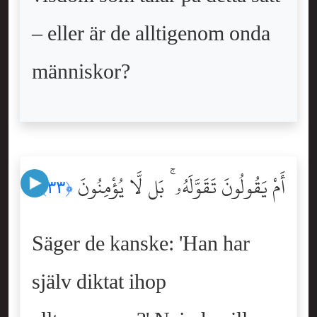
– eller är de alltigenom onda
människor?
أَمْ يَقُولُونَ تَقَوَّلَهُۥ ۚ بَل لَّا يُؤْمِنُونَ
﴿٣٣﴾
Säger de kanske: 'Han har
själv diktat ihop