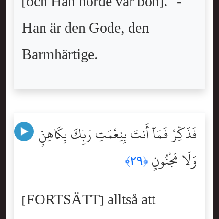
[och Han hörde vår bön]." -
Han är den Gode, den
Barmhärtige.
فَذَكِّرْ فَمَآ أَنتَ بِنِعْمَتِ رَبِّكَ بِكَاهِنٍۢ
وَلَا مَجْنُونٍ
﴿٢٩﴾
[FORTSÄTT] alltså att