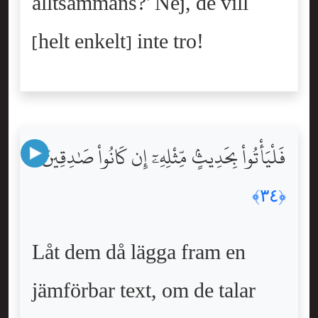
alltsammans?' Nej, de vill
[helt enkelt] inte tro!
فَلْيَأْتُواْ بِحَدِيثٍۢ مِّثْلِهِۦٓ إِن كَانُواْ صَٰدِقِينَ
﴿٣٤﴾
Låt dem då lägga fram en
jämförbar text, om de talar