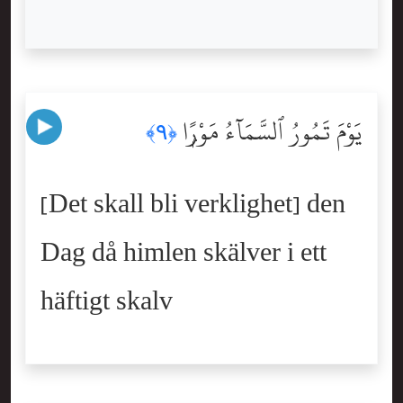
يَوْمَ تَمُورُ ٱلسَّمَآءُ مَوْرًۭا
﴿٩﴾
[Det skall bli verklighet] den
Dag då himlen skälver i ett
häftigt skalv