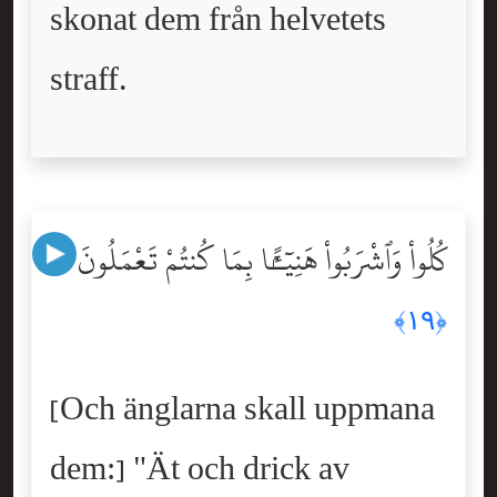
skonat dem från helvetets
straff.
كُلُواْ وَٱشْرَبُواْ هَنِيٓـًٔۢا بِمَا كُنتُمْ تَعْمَلُونَ
﴿١٩﴾
[Och änglarna skall uppmana
dem:] "Ät och drick av