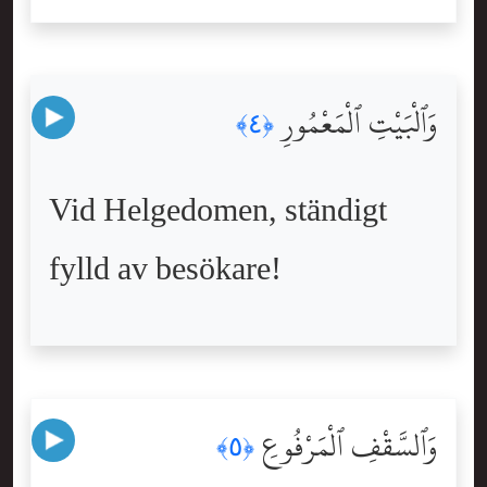
وَٱلْبَيْتِ ٱلْمَعْمُورِ
﴿٤﴾
Vid Helgedomen, ständigt
fylld av besökare!
وَٱلسَّقْفِ ٱلْمَرْفُوعِ
﴿٥﴾