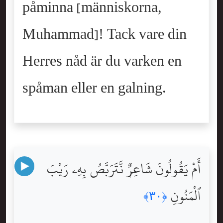
påminna [människorna,
Muhammad]! Tack vare din
Herres nåd är du varken en
spåman eller en galning.
أَمْ يَقُولُونَ شَاعِرٌۭ نَّتَرَبَّصُ بِهِۦ رَيْبَ
ٱلْمَنُونِ
﴿٣٠﴾