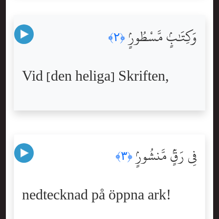
وَكِتَٰبٍۢ مَّسْطُورٍۢ
﴿٢﴾
Vid [den heliga] Skriften,
فِى رَقٍّۢ مَّنشُورٍۢ
﴿٣﴾
nedtecknad på öppna ark!