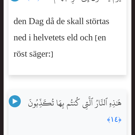
den Dag då de skall störtas
ned i helvetets eld och [en
röst säger:]
هَٰذِهِ ٱلنَّارُ ٱلَّتِى كُنتُم بِهَا تُكَذِّبُونَ
﴿١٤﴾