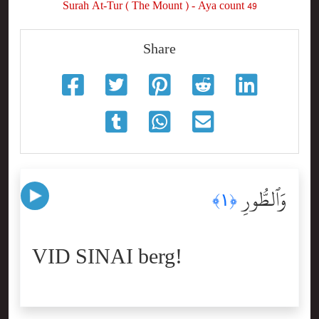
Surah At-Tur ( The Mount ) - Aya count 49
Share
وَٱلطُّورِ
﴿١﴾
VID SINAI berg!