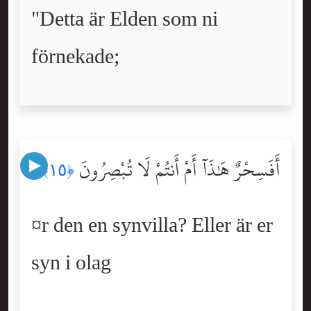
"Detta är Elden som ni
förnekade;
أَفَسِحْرٌ هَٰذَآ أَمْ أَنتُمْ لَا تُبْصِرُونَ
﴿١٥﴾
¤r den en synvilla? Eller är er
syn i olag