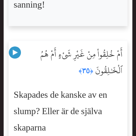
sanning!
أَمْ خُلِقُواْ مِنْ غَيْرِ شَىْءٍ أَمْ هُمُ
ٱلْخَٰلِقُونَ
﴿٣٥﴾
Skapades de kanske av en
slump? Eller är de själva
skaparna