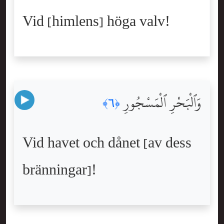
Vid [himlens] höga valv!
وَٱلْبَحْرِ ٱلْمَسْجُورِ
﴿٦﴾
Vid havet och dånet [av dess
bränningar]!