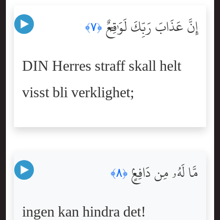
إِنَّ عَذَابَ رَبِّكَ لَوَٰقِعٌۭ
﴿٧﴾
DIN Herres straff skall helt
visst bli verklighet;
مَّا لَهُۥ مِن دَافِعٍۢ
﴿٨﴾
ingen kan hindra det!