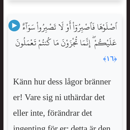
ٱصْلَوْهَا فَٱصْبِرُوٓاْ أَوْ لَا تَصْبِرُواْ سَوَآءٌ
عَلَيْكُمْ ۖ إِنَّمَا تُجْزَوْنَ مَا كُنتُمْ تَعْمَلُونَ
﴿١٦﴾
Känn hur dess lågor bränner
er! Vare sig ni uthärdar det
eller inte, förändrar det
ingenting för er; detta är den