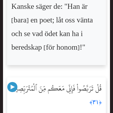
Kanske säger de: "Han är
[bara] en poet; låt oss vänta
och se vad ödet kan ha i
beredskap [för honom]!"
قُلْ تَرَبَّصُواْ فَإِنِّى مَعَكُم مِّنَ ٱلْمُتَرَبِّصِينَ
﴿٣١﴾