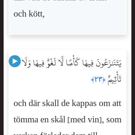
och kött,
يَتَنَٰزَعُونَ فِيهَا كَأْسًۭا لَّا لَغْوٌۭ فِيهَا وَلَا
تَأْثِيمٌۭ
﴿٢٣﴾
och där skall de kappas om att
tömma en skål [med vin], som