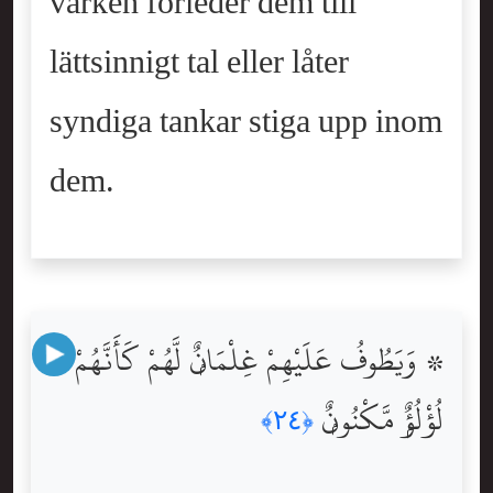
varken förleder dem till
lättsinnigt tal eller låter
syndiga tankar stiga upp inom
dem.
۞ وَيَطُوفُ عَلَيْهِمْ غِلْمَانٌۭ لَّهُمْ كَأَنَّهُمْ
لُؤْلُؤٌۭ مَّكْنُونٌۭ
﴿٢٤﴾