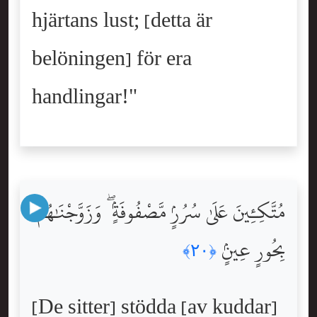
hjärtans lust; [detta är
belöningen] för era
handlingar!"
مُتَّكِـِٔينَ عَلَىٰ سُرُرٍۢ مَّصْفُوفَةٍۢ ۖ وَزَوَّجْنَٰهُم
بِحُورٍ عِينٍۢ
﴿٢٠﴾
[De sitter] stödda [av kuddar]