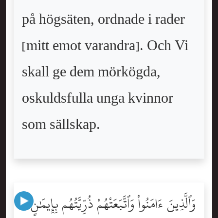
på högsäten, ordnade i rader
[mitt emot varandra]. Och Vi
skall ge dem mörkögda,
oskuldsfulla unga kvinnor
som sällskap.
وَٱلَّذِينَ ءَامَنُواْ وَٱتَّبَعَتْهُمْ ذُرِّيَّتُهُم بِإِيمَٰنٍ