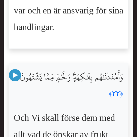
var och en är ansvarig för sina
handlingar.
وَأَمْدَدْنَٰهُم بِفَٰكِهَةٍۢ وَلَحْمٍۢ مِّمَّا يَشْتَهُونَ
﴿٢٢﴾
Och Vi skall förse dem med
allt vad de önskar av frukt