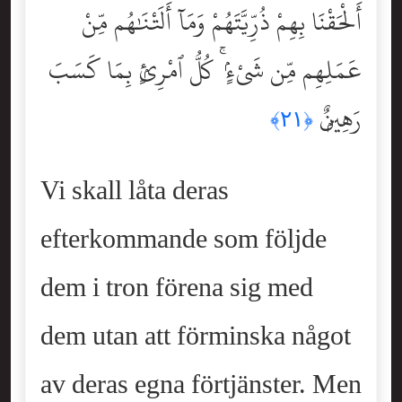
أَلْحَقْنَا بِهِمْ ذُرِّيَّتَهُمْ وَمَآ أَلَتْنَٰهُم مِّنْ
عَمَلِهِم مِّن شَىْءٍۢ ۚ كُلُّ ٱمْرِئٍۭ بِمَا كَسَبَ
رَهِينٌۭ
﴿٢١﴾
Vi skall låta deras
efterkommande som följde
dem i tron förena sig med
dem utan att förminska något
av deras egna förtjänster. Men