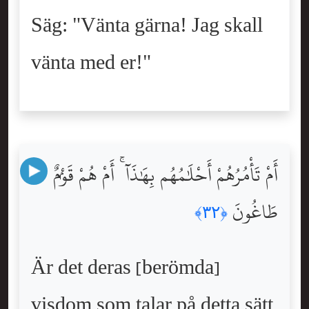
Säg: "Vänta gärna! Jag skall
vänta med er!"
أَمْ تَأْمُرُهُمْ أَحْلَٰمُهُم بِهَٰذَآ ۚ أَمْ هُمْ قَوْمٌۭ
طَاغُونَ
﴿٣٢﴾
Är det deras [berömda]
visdom som talar på detta sätt