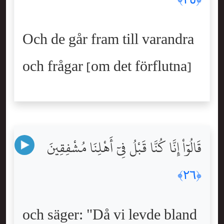
Och de går fram till varandra
och frågar [om det förflutna]
قَالُوٓاْ إِنَّا كُنَّا قَبْلُ فِىٓ أَهْلِنَا مُشْفِقِينَ
﴿٢٦﴾
och säger: "Då vi levde bland