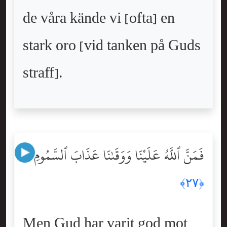
de våra kände vi [ofta] en
stark oro [vid tanken på Guds
straff].
فَمَنَّ ٱللَّهُ عَلَيْنَا وَوَقَىٰنَا عَذَابَ ٱلسَّمُومِ
﴿٢٧﴾
Men Gud har varit god mot