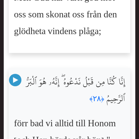
oss som skonat oss från den
glödheta vindens plåga;
إِنَّا كُنَّا مِن قَبْلُ نَدْعُوهُ ۖ إِنَّهُۥ هُوَ ٱلْبَرُّ
ٱلرَّحِيمُ
﴿٢٨﴾
förr bad vi alltid till Honom