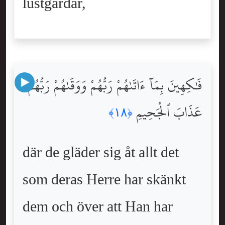
lustgårdar,
فَٰكِهِينَ بِمَآ ءَاتَىٰهُمْ رَبُّهُمْ وَوَقَىٰهُمْ رَبُّهُمْ
عَذَابَ ٱلْجَحِيمِ
﴿١٨﴾
där de gläder sig åt allt det
som deras Herre har skänkt
dem och över att Han har