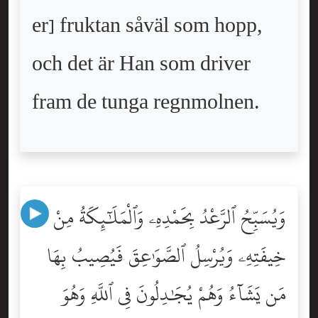
er] fruktan såväl som hopp,
och det är Han som driver
fram de tunga regnmolnen.
وَيُسَبِّحُ ٱلرَّعْدُ بِحَمْدِهِۦ وَٱلْمَلَٰٓئِكَةُ مِنْ
خِيفَتِهِۦ وَيُرْسِلُ ٱلصَّوَٰعِقَ فَيُصِيبُ بِهَا
مَن يَشَآءُ وَهُمْ يُجَٰدِلُونَ فِى ٱللَّهِ وَهُوَ