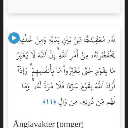
لَهُۥ مُعَقِّبَٰتٌۭ مِّنۢ بَيْنِ يَدَيْهِ وَمِنْ خَلْفِهِۦ
يَحْفَظُونَهُۥ مِنْ أَمْرِ ٱللَّهِ ۗ إِنَّ ٱللَّهَ لَا يُغَيِّرُ
مَا بِقَوْمٍ حَتَّىٰ يُغَيِّرُواْ مَا بِأَنفُسِهِمْ ۗ وَإِذَآ
أَرَادَ ٱللَّهُ بِقَوْمٍۢ سُوٓءًۭا فَلَا مَرَدَّ لَهُۥ ۚ وَمَا
لَهُم مِّن دُونِهِۦ مِن وَالٍ
﴿١١﴾
Änglavakter [omger]