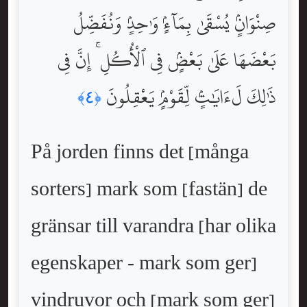
صِنْوَانٍۢ يُسْقَىٰ بِمَآءٍۢ وَٰحِدٍۢ وَنُفَضِّلُ
بَعْضَهَا عَلَىٰ بَعْضٍۢ فِى ٱلْأُكُلِ ۚ إِنَّ فِى
ذَٰلِكَ لَءَايَٰتٍۢ لِّقَوْمٍۢ يَعْقِلُونَ
﴿٤﴾
På jorden finns det [många
sorters] mark som [fastän] de
gränsar till varandra [har olika
egenskaper - mark som ger]
vindruvor och [mark som ger]