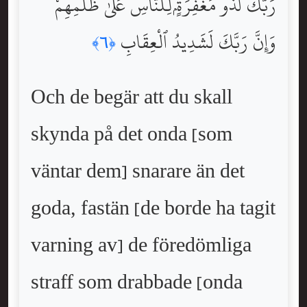
رَبَّكَ لَذُو مَغْفِرَةٍۢ لِّلنَّاسِ عَلَىٰ ظُلْمِهِمْ ۖ
وَإِنَّ رَبَّكَ لَشَدِيدُ ٱلْعِقَابِ
﴿٦﴾
Och de begär att du skall
skynda på det onda [som
väntar dem] snarare än det
goda, fastän [de borde ha tagit
varning av] de föredömliga
straff som drabbade [onda