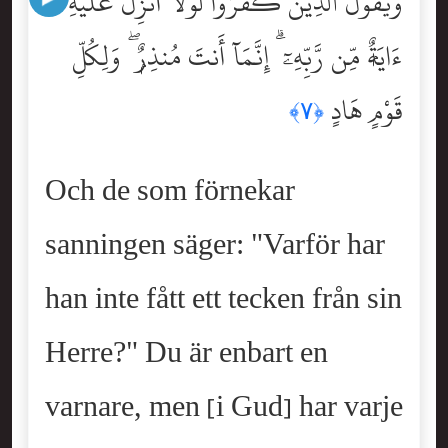
وَيَقُولُ ٱلَّذِينَ كَفَرُواْ لَوْلَآ أُنزِلَ عَلَيْهِ
ءَايَةٌۭ مِّن رَّبِّهِۦٓ ۗ إِنَّمَآ أَنتَ مُنذِرٌۭ ۖ وَلِكُلِّ
قَوْمٍ هَادٍ
﴿٧﴾
Och de som förnekar
sanningen säger: "Varför har
han inte fått ett tecken från sin
Herre?" Du är enbart en
varnare, men [i Gud] har varje