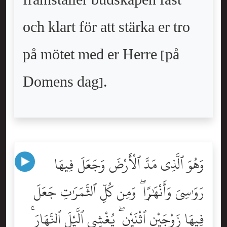
framställer budskapen fast
och klart för att stärka er tro
på mötet med er Herre [på
Domens dag].
وَهُوَ ٱلَّذِى مَدَّ ٱلْأَرْضَ وَجَعَلَ فِيهَا
رَوَٰسِىَ وَأَنْهَٰرًۭا ۖ وَمِن كُلِّ ٱلثَّمَرَٰتِ جَعَلَ
فِيهَا زَوْجَيْنِ ٱثْنَيْنِ ۖ يُغْشِى ٱلَّيْلَ ٱلنَّهَارَ ۚ