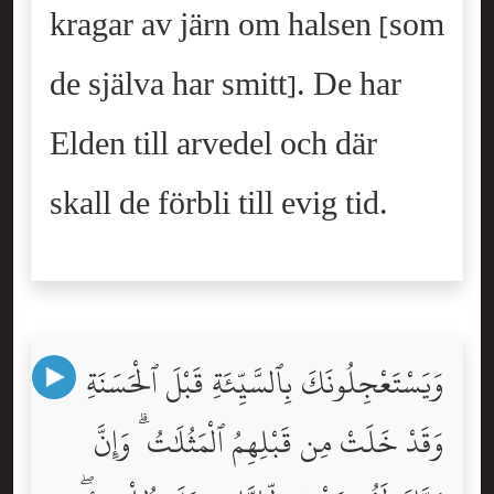
kragar av järn om halsen [som
de själva har smitt]. De har
Elden till arvedel och där
skall de förbli till evig tid.
وَيَسْتَعْجِلُونَكَ بِٱلسَّيِّئَةِ قَبْلَ ٱلْحَسَنَةِ
وَقَدْ خَلَتْ مِن قَبْلِهِمُ ٱلْمَثُلَٰتُ ۗ وَإِنَّ