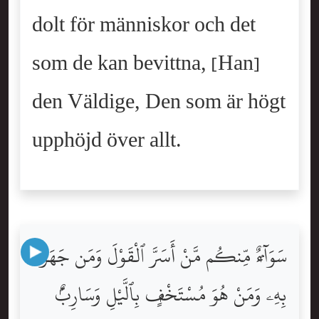
dolt för människor och det
som de kan bevittna, [Han]
den Väldige, Den som är högt
upphöjd över allt.
سَوَآءٌۭ مِّنكُم مَّنْ أَسَرَّ ٱلْقَوْلَ وَمَن جَهَرَ
بِهِۦ وَمَنْ هُوَ مُسْتَخْفٍۭ بِٱلَّيْلِ وَسَارِبٌۢ