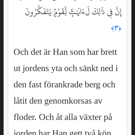
إِنَّ فِى ذَٰلِكَ لَءَايَٰتٍۢ لِّقَوْمٍۢ يَتَفَكَّرُونَ
﴿٣﴾
Och det är Han som har brett
ut jordens yta och sänkt ned i
den fast förankrade berg och
låtit den genomkorsas av
floder. Och åt alla växter på
jorden har Han gett två kön.