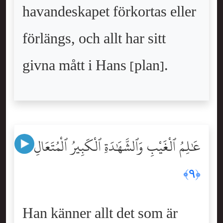
havandeskapet förkortas eller
förlängs, och allt har sitt
givna mått i Hans [plan].
عَٰلِمُ ٱلْغَيْبِ وَٱلشَّهَٰدَةِ ٱلْكَبِيرُ ٱلْمُتَعَالِ
﴿٩﴾
Han känner allt det som är