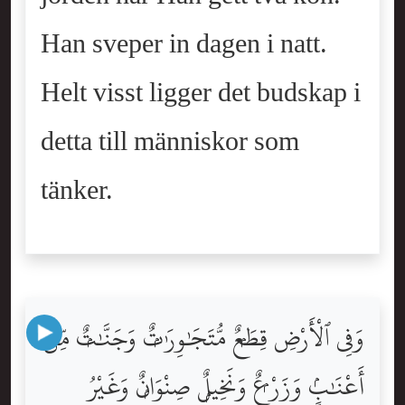
Han sveper in dagen i natt.
Helt visst ligger det budskap i
detta till människor som
tänker.
وَفِى ٱلْأَرْضِ قِطَعٌۭ مُّتَجَٰوِرَٰتٌۭ وَجَنَّٰتٌۭ مِّنْ
أَعْنَٰبٍۢ وَزَرْعٌۭ وَنَخِيلٌۭ صِنْوَانٌۭ وَغَيْرُ