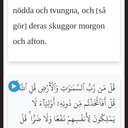
nödda och tvungna, och [så
gör] deras skuggor morgon
och afton.
قُلْ مَن رَّبُّ ٱلسَّمَٰوَٰتِ وَٱلْأَرْضِ قُلِ ٱللَّهُ ۚ
قُلْ أَفَٱتَّخَذْتُم مِّن دُونِهِۦٓ أَوْلِيَآءَ لَا
يَمْلِكُونَ لِأَنفُسِهِمْ نَفْعًۭا وَلَا ضَرًّۭا ۚ قُلْ