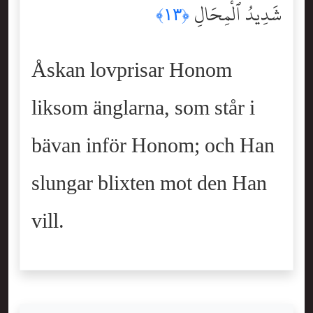
شَدِيدُ ٱلْمِحَالِ
﴿١٣﴾
Åskan lovprisar Honom
liksom änglarna, som står i
bävan inför Honom; och Han
slungar blixten mot den Han
vill.