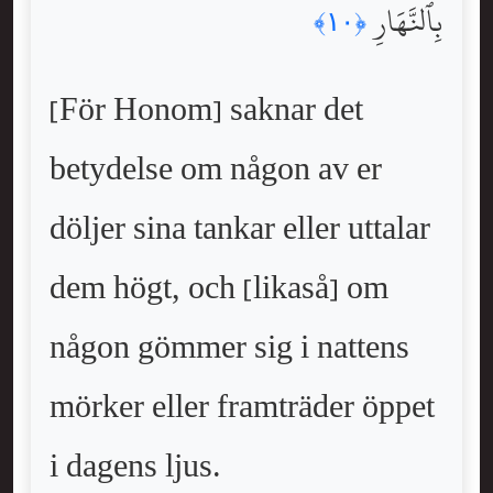
بِٱلنَّهَارِ
﴿١٠﴾
[För Honom] saknar det
betydelse om någon av er
döljer sina tankar eller uttalar
dem högt, och [likaså] om
någon gömmer sig i nattens
mörker eller framträder öppet
i dagens ljus.