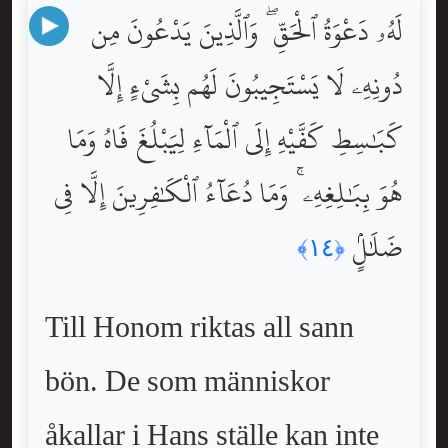
لَهُۥ دَعْوَةُ ٱلْحَقِّ ۖ وَٱلَّذِينَ يَدْعُونَ مِن
دُونِهِۦ لَا يَسْتَجِيبُونَ لَهُم بِشَىْءٍ إِلَّا
كَبَٰسِطِ كَفَّيْهِ إِلَى ٱلْمَآءِ لِيَبْلُغَ فَاهُ وَمَا
هُوَ بِبَٰلِغِهِۦ ۚ وَمَا دُعَآءُ ٱلْكَٰفِرِينَ إِلَّا فِى
ضَلَٰلٍۢ
﴿١٤﴾
Till Honom riktas all sann
bön. De som människor
åkallar i Hans ställe kan inte