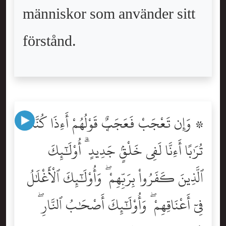
människor som använder sitt
förstånd.
۞ وَإِن تَعْجَبْ فَعَجَبٌۭ قَوْلُهُمْ أَءِذَا كُنَّا
تُرَٰبًا أَءِنَّا لَفِى خَلْقٍۢ جَدِيدٍ ۗ أُوْلَٰٓئِكَ
ٱلَّذِينَ كَفَرُواْ بِرَبِّهِمْ ۖ وَأُوْلَٰٓئِكَ ٱلْأَغْلَٰلُ
فِىٓ أَعْنَاقِهِمْ ۖ وَأُوْلَٰٓئِكَ أَصْحَٰبُ ٱلنَّارِ ۖ