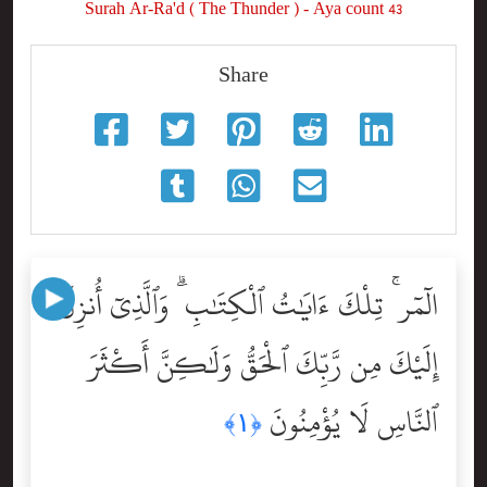
Surah Ar-Ra'd ( The Thunder ) - Aya count 43
Share
الٓمٓر ۚ تِلْكَ ءَايَٰتُ ٱلْكِتَٰبِ ۗ وَٱلَّذِىٓ أُنزِلَ
إِلَيْكَ مِن رَّبِّكَ ٱلْحَقُّ وَلَٰكِنَّ أَكْثَرَ
ٱلنَّاسِ لَا يُؤْمِنُونَ
﴿١﴾