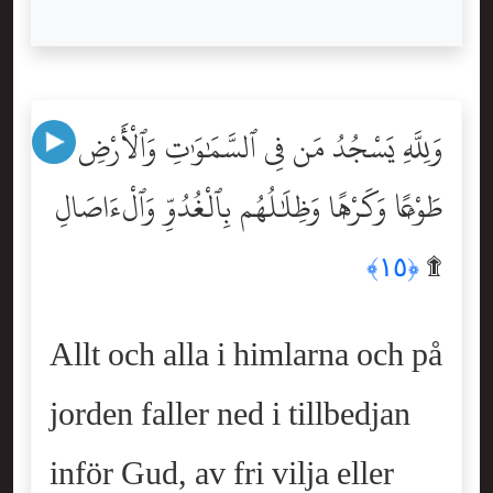
وَلِلَّهِ يَسْجُدُ مَن فِى ٱلسَّمَٰوَٰتِ وَٱلْأَرْضِ
طَوْعًۭا وَكَرْهًۭا وَظِلَٰلُهُم بِٱلْغُدُوِّ وَٱلْءَاصَالِ
۩
﴿١٥﴾
Allt och alla i himlarna och på
jorden faller ned i tillbedjan
inför Gud, av fri vilja eller