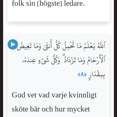
folk sin [högste] ledare.
ٱللَّهُ يَعْلَمُ مَا تَحْمِلُ كُلُّ أُنثَىٰ وَمَا تَغِيضُ
ٱلْأَرْحَامُ وَمَا تَزْدَادُ ۖ وَكُلُّ شَىْءٍ عِندَهُۥ
بِمِقْدَارٍ
﴿٨﴾
Gud vet vad varje kvinnligt
sköte bär och hur mycket