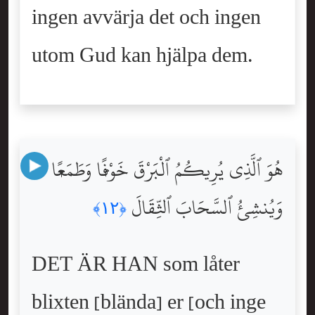
ingen avvärja det och ingen
utom Gud kan hjälpa dem.
هُوَ ٱلَّذِى يُرِيكُمُ ٱلْبَرْقَ خَوْفًۭا وَطَمَعًۭا
وَيُنشِئُ ٱلسَّحَابَ ٱلثِّقَالَ
﴿١٢﴾
DET ÄR HAN som låter
blixten [blända] er [och inge