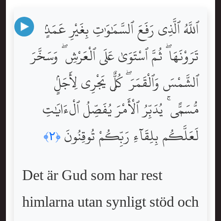
ٱللَّهُ ٱلَّذِى رَفَعَ ٱلسَّمَٰوَٰتِ بِغَيْرِ عَمَدٍۢ
تَرَوْنَهَا ۖ ثُمَّ ٱسْتَوَىٰ عَلَى ٱلْعَرْشِ ۖ وَسَخَّرَ
ٱلشَّمْسَ وَٱلْقَمَرَ ۖ كُلٌّۭ يَجْرِى لِأَجَلٍۢ
مُّسَمًّۭى ۚ يُدَبِّرُ ٱلْأَمْرَ يُفَصِّلُ ٱلْءَايَٰتِ
لَعَلَّكُم بِلِقَآءِ رَبِّكُمْ تُوقِنُونَ
﴿٢﴾
Det är Gud som har rest
himlarna utan synligt stöd och