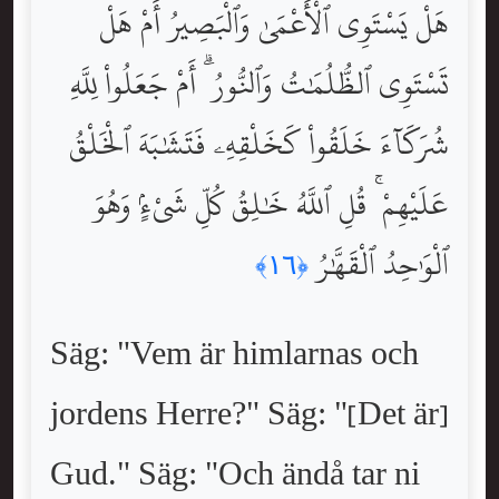
هَلْ يَسْتَوِى ٱلْأَعْمَىٰ وَٱلْبَصِيرُ أَمْ هَلْ
تَسْتَوِى ٱلظُّلُمَٰتُ وَٱلنُّورُ ۗ أَمْ جَعَلُواْ لِلَّهِ
شُرَكَآءَ خَلَقُواْ كَخَلْقِهِۦ فَتَشَٰبَهَ ٱلْخَلْقُ
عَلَيْهِمْ ۚ قُلِ ٱللَّهُ خَٰلِقُ كُلِّ شَىْءٍۢ وَهُوَ
ٱلْوَٰحِدُ ٱلْقَهَّٰرُ
﴿١٦﴾
Säg: "Vem är himlarnas och
jordens Herre?" Säg: "[Det är]
Gud." Säg: "Och ändå tar ni