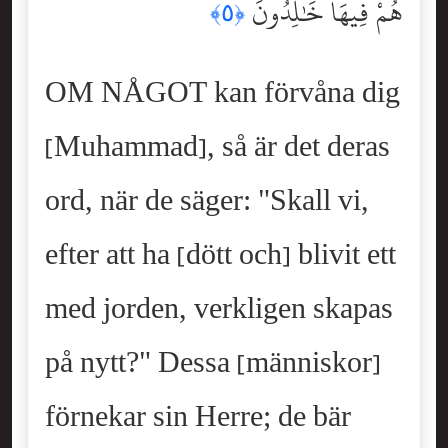
هُمْ فِيهَا خَٰلِدُونَ
﴿٥﴾
OM NÅGOT kan förvåna dig
[Muhammad], så är det deras
ord, när de säger: "Skall vi,
efter att ha [dött och] blivit ett
med jorden, verkligen skapas
på nytt?" Dessa [människor]
förnekar sin Herre; de bär