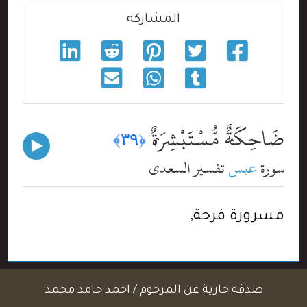
المشاركه
ضَاحِكَةٌۭ مُّسْتَبْشِرَةٌۭ
﴿٣٩﴾
سورة
عبس
تفسير السعدي
مسرورة فرحة,
صدقه جارية عن المرحوم / احمد حامد محمد