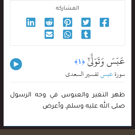
المشاركه
عَبَسَ وَتَوَلَّىٰٓ
﴿١﴾
سورة
عبس
تفسير السعدي
ظهر التغير والعبوس في وجه الرسول
صلى الله عليه وسلم, وأعرض