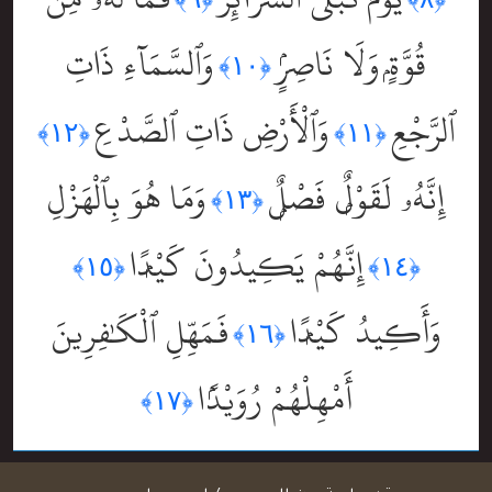
قُوَّةٍۢ وَلَا نَاصِرٍۢ
وَٱلسَّمَآءِ ذَاتِ
﴿١٠﴾
ٱلرَّجْعِ
وَٱلْأَرْضِ ذَاتِ ٱلصَّدْعِ
﴿١٢﴾
﴿١١﴾
إِنَّهُۥ لَقَوْلٌۭ فَصْلٌۭ
وَمَا هُوَ بِٱلْهَزْلِ
﴿١٣﴾
إِنَّهُمْ يَكِيدُونَ كَيْدًۭا
﴿١٥﴾
﴿١٤﴾
وَأَكِيدُ كَيْدًۭا
فَمَهِّلِ ٱلْكَٰفِرِينَ
﴿١٦﴾
أَمْهِلْهُمْ رُوَيْدًۢا
﴿١٧﴾