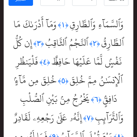
تغيير
وَٱلسَّمَآءِ وَٱلطَّارِقِ
وَمَآ أَدْرَىٰكَ مَا
﴿١﴾
ٱلطَّارِقُ
ٱلنَّجْمُ ٱلثَّاقِبُ
إِن كُلُّ
﴿٣﴾
﴿٢﴾
نَفْسٍۢ لَّمَّا عَلَيْهَا حَافِظٌۭ
فَلْيَنظُرِ
﴿٤﴾
ٱلْإِنسَٰنُ مِمَّ خُلِقَ
خُلِقَ مِن مَّآءٍۢ
﴿٥﴾
دَافِقٍۢ
يَخْرُجُ مِنۢ بَيْنِ ٱلصُّلْبِ
﴿٦﴾
وَٱلتَّرَآئِبِ
إِنَّهُۥ عَلَىٰ رَجْعِهِۦ لَقَادِرٌۭ
﴿٧﴾
يَوْمَ تُبْلَى ٱلسَّرَآئِرُ
فَمَا لَهُۥ مِن
﴿٩﴾
﴿٨﴾