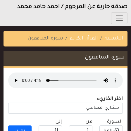
صدقه جارية عن المرحوم / احمد حامد محمد
الرئيسية
القرآن الكريم
سورة المنافقون
سورة المنافقون
اختر القاريء
السورة
من
إلى