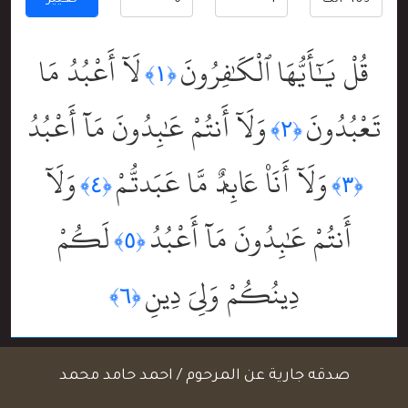
تغيير
قُلْ يَٰٓأَيُّهَا ٱلْكَٰفِرُونَ
لَآ أَعْبُدُ مَا
﴿١﴾
تَعْبُدُونَ
وَلَآ أَنتُمْ عَٰبِدُونَ مَآ أَعْبُدُ
﴿٢﴾
وَلَآ أَنَا۠ عَابِدٌۭ مَّا عَبَدتُّمْ
وَلَآ
﴿٤﴾
﴿٣﴾
أَنتُمْ عَٰبِدُونَ مَآ أَعْبُدُ
لَكُمْ
﴿٥﴾
دِينُكُمْ وَلِىَ دِينِ
﴿٦﴾
صدقه جارية عن المرحوم / احمد حامد محمد