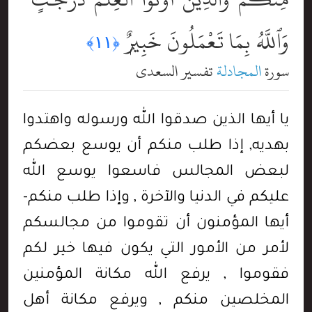
وَٱللَّهُ بِمَا تَعْمَلُونَ خَبِيرٌۭ
﴿١١﴾
سورة
المجادلة
تفسير السعدي
يا أيها الذين صدقوا الله ورسوله واهتدوا
بهديه, إذا طلب منكم أن يوسع بعضكم
لبعض المجالس فاسعوا يوسع الله
عليكم في الدنيا والآخرة , وإذا طلب منكم-
أيها المؤمنون أن تقوموا من مجالسكم
لأمر من الأمور التي يكون فيها خير لكم
فقوموا , يرفع الله مكانة المؤمنين
المخلصين منكم , ويرفع مكانة أهل