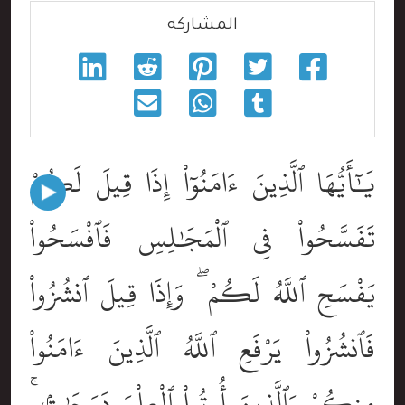
المشاركه
يَٰٓأَيُّهَا ٱلَّذِينَ ءَامَنُوٓاْ إِذَا قِيلَ لَكُمْ
تَفَسَّحُواْ فِى ٱلْمَجَٰلِسِ فَٱفْسَحُواْ
يَفْسَحِ ٱللَّهُ لَكُمْ ۖ وَإِذَا قِيلَ ٱنشُزُواْ
فَٱنشُزُواْ يَرْفَعِ ٱللَّهُ ٱلَّذِينَ ءَامَنُواْ
مِنكُمْ وَٱلَّذِينَ أُوتُواْ ٱلْعِلْمَ دَرَجَٰتٍۢ ۚ