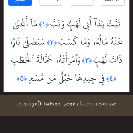
تغيير
تَبَّتْ يَدَآ أَبِى لَهَبٍۢ وَتَبَّ
مَآ أَغْنَىٰ
﴿١﴾
عَنْهُ مَالُهُۥ وَمَا كَسَبَ
سَيَصْلَىٰ نَارًۭا
﴿٢﴾
ذَاتَ لَهَبٍۢ
وَٱمْرَأَتُهُۥ حَمَّالَةَ ٱلْحَطَبِ
﴿٣﴾
فِى جِيدِهَا حَبْلٌۭ مِّن مَّسَدٍۭ
﴿٥﴾
﴿٤﴾
صدقة جارية عن أم موضي حفظها الله وشفاها