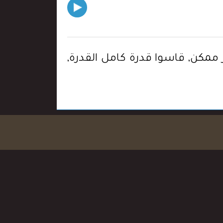
هذا بعيد, غير ممكن, قاسوا قدرة كامل القدرة,