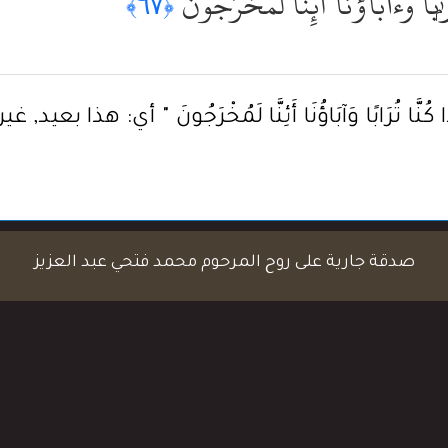
ًۭا وَءَابَآؤُنَآ أَئِنَّا لَمُخْرَجُونَ
﴿٦٧﴾
ذَا كُنَّا تُرَابًا وَآبَاؤُنَا أَئِنَّا لَمُخْرَجُونَ " أي: 
صدقة جارية على روح المرحوم محمد فتحي عبد العزيز