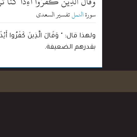
وَقَالَ ٱلَّذِينَ كَفَرُوٓاْ أَءِذَا كُنَّا تُرَٰب
سورة
النمل
تفسير السعدي
ولهذا قال: " وَقَالَ الَّذِينَ كَفَرُوا أَئِ
بقدرهم الضعيفة.