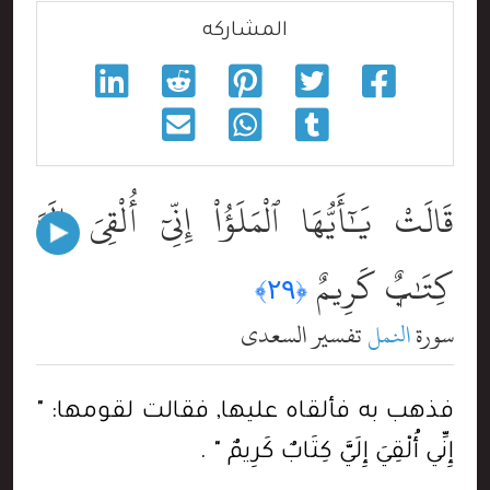
المشاركه
قَالَتْ يَٰٓأَيُّهَا ٱلْمَلَؤُاْ إِنِّىٓ أُلْقِىَ إِلَىَّ
كِتَٰبٌۭ كَرِيمٌ
﴿٢٩﴾
سورة
النمل
تفسير السعدي
فذهب به فألقاه عليها, فقالت لقومها: "
إِنِّي أُلْقِيَ إِلَيَّ كِتَابٌ كَرِيمٌ " .