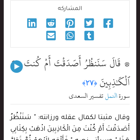
المشاركه
۞ قَالَ سَنَنظُرُ أَصَدَقْتَ أَمْ كُنتَ مِنَ
ٱلْكَٰذِبِينَ
﴿٢٧﴾
سورة
النمل
تفسير السعدي
وقال مثبتا لكمال عقله ورزانته: " سَنَنْظُرُ
أَصَدَقْتَ أَمْ كُنْتَ مِنَ الْكَاذِبِينَ اذْهَبْ بِكِتَابِي