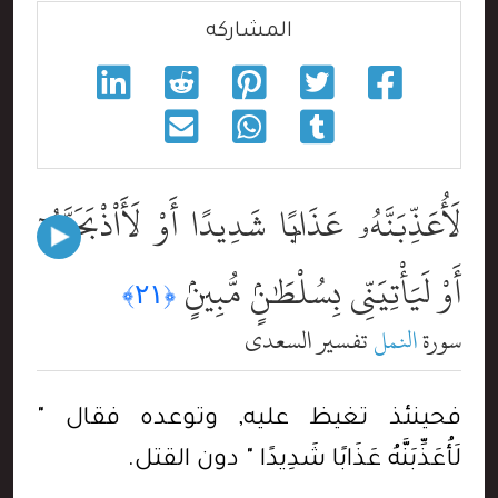
المشاركه
لَأُعَذِّبَنَّهُۥ عَذَابًۭا شَدِيدًا أَوْ لَأَاْذْبَحَنَّهُۥٓ
أَوْ لَيَأْتِيَنِّى بِسُلْطَٰنٍۢ مُّبِينٍۢ
﴿٢١﴾
سورة
النمل
تفسير السعدي
فحينئذ تغيظ عليه, وتوعده فقال "
لَأُعَذِّبَنَّهُ عَذَابًا شَدِيدًا " دون القتل.