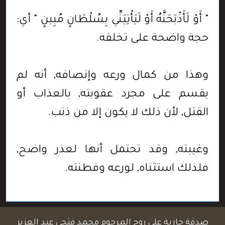
" أَوْ لَأَذْبَحَنَّهُ أَوْ لَيَأْتِيَنِّي بِسُلْطَانٍ مُبِينٍ " أي:
حجة واضحة على تخلفه.
وهذا من كمال ورعه وإنصافه, أنه لم
يقسم على مجرد عقوبته, بالعذاب أو
القتل, لأن ذلك لا يكون إلا من ذنب.
وغيبته, وقد تحتمل أنها لعذر واضح,
فلذلك استثناه, لورعه وفطنته.
صدقة جارية على روح المرحوم محمد فتحي عبد العزيز