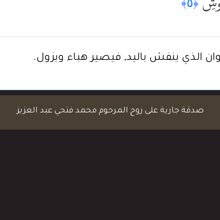
فُوشِ
﴿٥﴾
ان الذي ينفش باليد, فيصير هباء ويزول.
صدقة جارية على روح المرحوم محمد فتحي عبد العزيز