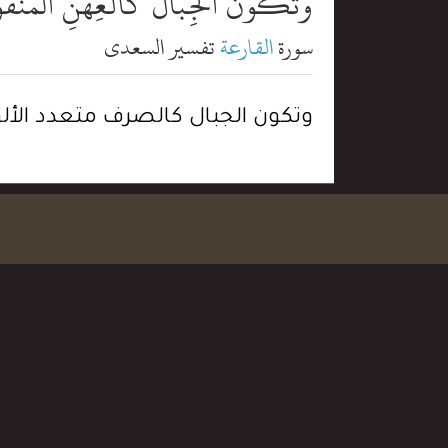
وَتَكُونُ ٱلْجِبَالُ كَٱلْعِهْنِ ٱلْمَن
سورة
القارعة
تفسير السعدي
وتكون الجبال كالصرف متعدد الألو