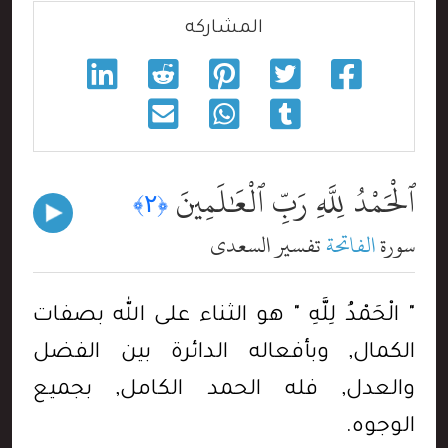
المشاركه
ٱلْحَمْدُ لِلَّهِ رَبِّ ٱلْعَٰلَمِينَ
﴿٢﴾
سورة
الفاتحة
تفسير السعدي
" الْحَمْدُ لِلَّهِ " هو الثناء على الله بصفات
الكمال, وبأفعاله الدائرة بين الفضل
والعدل, فله الحمد الكامل, بجميع
الوجوه.