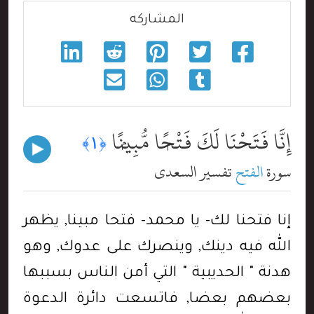
المشاركه
إِنَّا فَتَحْنَا لَكَ فَتْحًۭا مُّبِينًۭا
﴿١﴾
سورة
الفتح
تفسير السعدي
إنا فتحنا لك- يا محمد- فتحا مبينا, يظهر
الله فيه دينك, وينصرك على عدوك, وهو
هدنة " الحديبية " التي أمن الناس بسببها
بعضهم بعضا, فاتسعت دائرة الدعوة