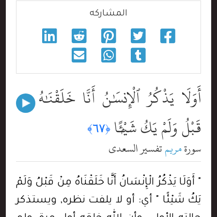
المشاركه
أَوَلَا يَذْكُرُ ٱلْإِنسَٰنُ أَنَّا خَلَقْنَٰهُ مِن
قَبْلُ وَلَمْ يَكُ شَيْـًۭٔا
﴿٦٧﴾
سورة
مريم
تفسير السعدي
" أَوَلَا يَذْكُرُ الْإِنْسَانُ أَنَّا خَلَقْنَاهُ مِنْ قَبْلُ وَلَمْ
يَكُ شَيْئًا " أي: أو لا يلفت نظره, ويستذكر