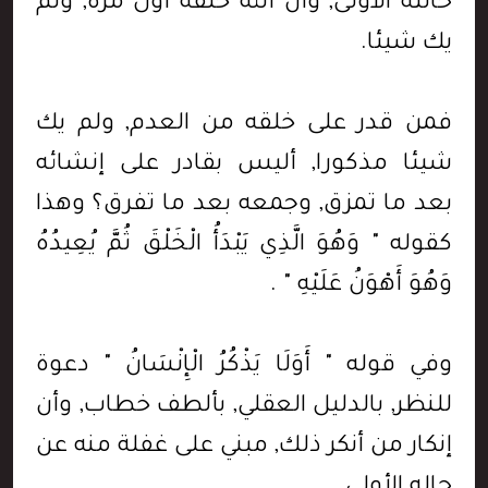
حالته الأولى, وأن الله خلقه أول مرة, ولم
يك شيئا.
فمن قدر على خلقه من العدم, ولم يك
شيئا مذكورا, أليس بقادر على إنشائه
بعد ما تمزق, وجمعه بعد ما تفرق؟ وهذا
كقوله " وَهُوَ الَّذِي يَبْدَأُ الْخَلْقَ ثُمَّ يُعِيدُهُ
وَهُوَ أَهْوَنُ عَلَيْهِ " .
وفي قوله " أَوَلَا يَذْكُرُ الْإِنْسَانُ " دعوة
للنظر, بالدليل العقلي, بألطف خطاب, وأن
إنكار من أنكر ذلك, مبني على غفلة منه عن
حاله الأولى.