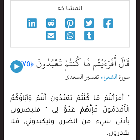
المشاركه
قَالَ أَفَرَءَيْتُم مَّا كُنتُمْ تَعْبُدُونَ
﴿٧٥﴾
سورة
الشعراء
تفسير السعدي
" أَفَرَأَيْتُمْ مَا كُنْتُمْ تَعْبُدُونَ أَنْتُمْ وَآبَاؤُكُمُ
الْأَقْدَمُونَ فَإِنَّهُمْ عَدُوٌّ لِي " فليضروني
بأدنى شيء من الضرر, وليكيدوني, فلا
يقدرون.