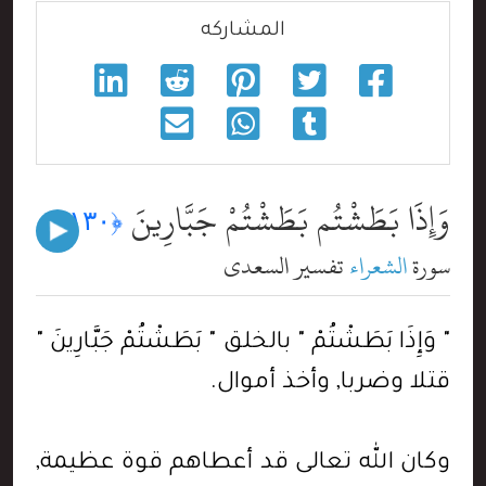
المشاركه
وَإِذَا بَطَشْتُم بَطَشْتُمْ جَبَّارِينَ
﴿١٣٠﴾
سورة
الشعراء
تفسير السعدي
" وَإِذَا بَطَشْتُمْ " بالخلق " بَطَشْتُمْ جَبَّارِينَ "
قتلا وضربا, وأخذ أموال.
وكان الله تعالى قد أعطاهم قوة عظيمة,